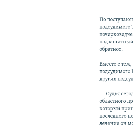
По поступающ
подсудимого 
почерковедче
подзащитный у
обратное.
Вместе с тем,
подсудимого 
других подсу
— Судья сегод
областного п
который прин
последнего не
лечение он м