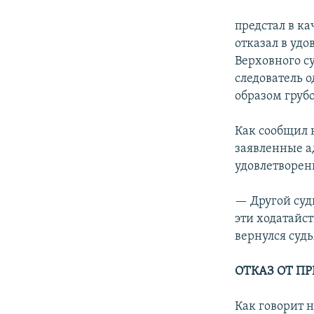
предстал в к
отказал в уд
Верховного су
следователь 
образом груб
Как сообщил 
заявленные а
удовлетворен
— Другой суд
эти ходатайст
вернулся суд
ОТКАЗ ОТ П
Как говорит 