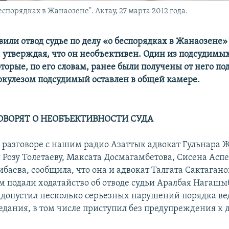
спорядках в Жанаозене". Актау, 27 марта 2012 года.
вили отвод судье по делу «о беспорядках в Жанаозене
 утверждая, что он необъективен. Один из подсудимы
торые, по его словам, ранее были получены от него по
ркулезом подсудимый оставлен в общей камере.
ОВОРЯТ О НЕОБЪЕКТИВНОСТИ СУДА
 разговоре с нашим радио Азаттык адвокат Гульнара Ж
озу Толетаеву, Максата Досмагамбетова, Сисена Аспе
баева, сообщила, что она и адвокат Талгата Сактагано
м подали ходатайство об отводе судьи Аралбая Нагашы
я допустил несколько серьезных нарушений порядка в
седания, в том числе приступил без предупреждения к 