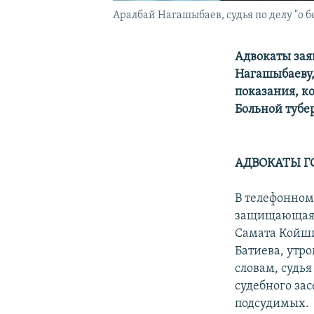
Аралбай Нагашыбаев, судья по делу "о бе
Адвокаты зая
Нагашыбаеву,
показания, ко
Больной тубе
АДВОКАТЫ Г
В телефонном
защищающая Р
Самата Койши
Батиева, утро
словам, судь
судебного за
подсудимых.