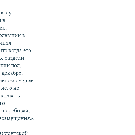
Актау
 в
ие:
олевший в
инял
что когда его
ь, раздели
кий пол,
в декабре.
альном смысле
 него не
 вызвать
го
о перебивал,
т возмущения».
езидентской