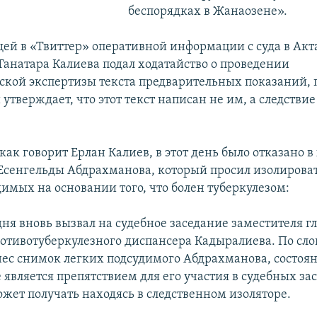
беспорядках в Жанаозене».
ей в «Твиттер» оперативной информации с суда в Акта
Танатара Калиева подал ходатайство о проведении
ской экспертизы текста предварительных показаний, 
тверждает, что этот текст написан не им, а следстви
 как говорит Ерлан Калиев, в этот день было отказано в
Есенгельды Абдрахманова, который просил изолироват
димых на основании того, что болен туберкулезом:
ня вновь вызвал на судебное заседание заместителя г
ротивотуберкулезного диспансера Кадыралиева. По сло
ес снимок легких подсудимого Абдрахманова, состоян
 является препятствием для его участия в судебных за
ожет получать находясь в следственном изоляторе.