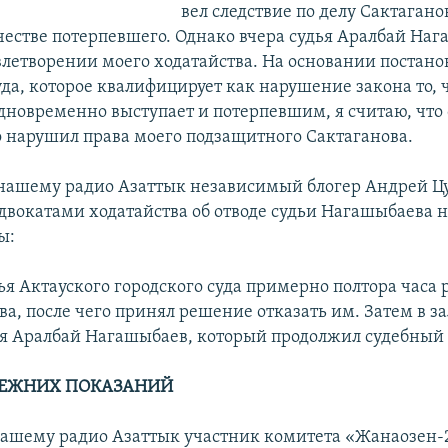
вел следствие по делу Сактаганов
ачестве потерпевшего. Однако вчера судья Аралбай На
овлетворении моего ходатайства. На основании постан
да, которое квалифицирует как нарушение закона то, 
одновременно выступает и потерпевшим, я считаю, что
о нарушил права моего подзащитного Сактаганова.
нашему радио Азаттык независимый блогер Андрей Ц
двокатами ходатайства об отводе судьи Нагашыбаева 
ы:
ья Актауского городского суда примерно полтора часа
ва, после чего принял решение отказать им. Затем в з
ья Аралбай Нагашыбаев, который продолжил судебный 
РЕЖНИХ ПОКАЗАНИЙ
нашему радио Азаттык участник комитета «Жанаозен-