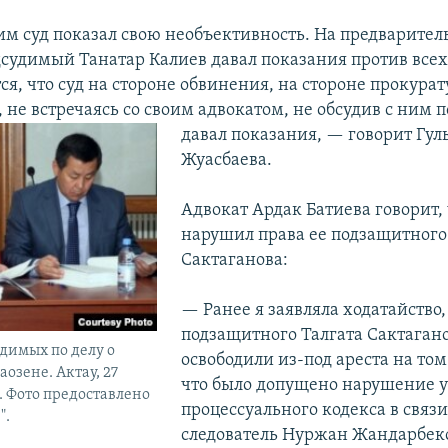
м суд показал свою необъективность. На предварите
дсудимый Танатар Калиев давал показания против все
я, что суд на стороне обвинения, на стороне прокурат
 не встречаясь со своим адвокатом, не обсудив с ним 
давал показания, — говорит Гул
Жуасбаева.
Адвокат Ардак Батиева говорит, 
нарушил права ее подзащитного
Сактаганова:
— Ранее я заявляла ходатайство,
подзащитного Талгата Сактаган
димых по делу о
освободили из-под ареста на то
озене. Актау, 27
что было допущено нарушение у
. Фото предоставлено
процессуального кодекса в связи 
".
следователь Нуржан Жандарбек