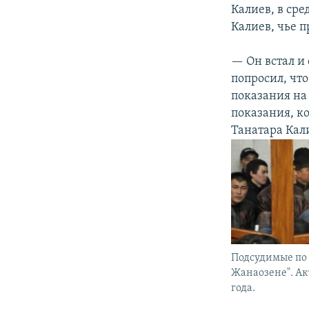
Калиев, в сре
Калиев, чье 
— Он встал и 
попросил, что
показания на 
показания, ко
Танатара Кал
Подсудимые по 
Жанаозене". Акт
года.