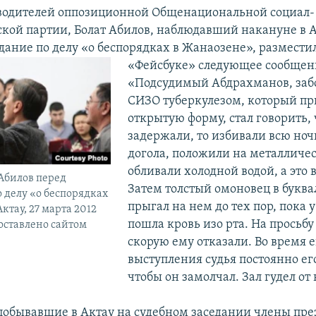
водителей оппозиционной Общенациональной социал-
кой партии, Болат Абилов, наблюдавший накануне в 
дание по делу «о беспорядках в Жанаозене», разместил
«Фейсбуке» следующее сообщен
«Подсудимый Абдрахманов, заб
СИЗО туберкулезом, который пр
открытую форму, стал говорить, 
задержали, то избивали всю ноч
догола, положили на металличес
обливали холодной водой, а это 
Абилов перед
Затем толстый омоновец в букв
о делу «о беспорядках
прыгал на нем до тех пор, пока у
ктау, 27 марта 2012
пошла кровь изо рта. На просьбу
доставлено сайтом
скорую ему отказали. Во время е
выступления судья постоянно ег
чтобы он замолчал. Зал гудел о
 побывавшие в Актау на судебном заседании члены пр