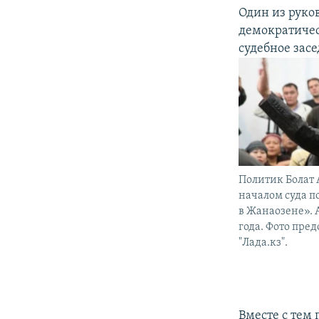
Один из руко
демократичес
судебное засе
Политик Болат 
началом суда п
в Жанаозене». А
года. Фото пре
"Лада.кз".
Вместе с тем