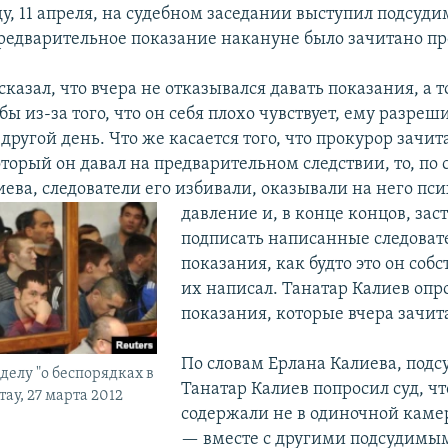
ду, 11 апреля, на судебном заседании выступил подсуд
предварительное показание накануне было зачитано п
сказал, что вчера не отказывался давать показания, а 
бы из-за того, что он себя плохо чувствует, ему разреш
другой день. Что же касается того, что прокурор зачит
торый он давал на предварительном следствии, то, по 
иева, следователи его избивали, оказывали на него пс
давление и, в конце концов, зас
подписать написанные следова
показания, как будто это он соб
их написал. Танатар Калиев опр
показания, которые вчера зачит
По словам Ерлана Калиева, под
делу "о беспорядках в
Танатар Калиев попросил суд, чт
ау, 27 марта 2012
содержали не в одиночной камер
— вместе с другими подсудимым