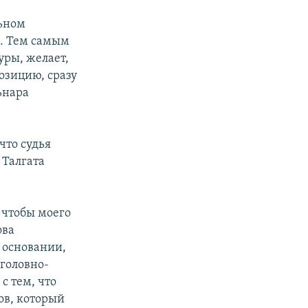
льном
х. Тем самым
уры, желает,
позицию, сразу
ьнара
что судья
 Талгата
 чтобы моего
ова
м основании,
головно-
с тем, что
ов, который