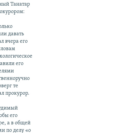
имый Танатар
рокурором:
только
или давать
ал вчера его
словам
ихологическое
тавили его
телями
ственноручно
оверг те
ал прокурор.
судимый
обы его
е, а в общей
и по делу «о