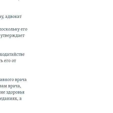
у, адвокат
поскольку его
е утверждает
 ходатайстве
ь его от
лавного врача
вам врача,
ие здоровья
седаниях, а