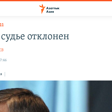
11
 судье отклонен
ЕВ
17:46
ся