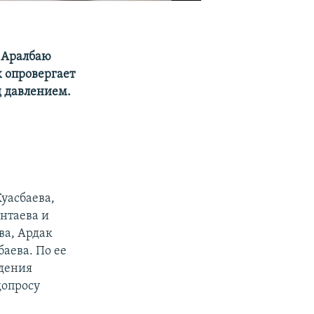
» Аралбаю
х опровергает
д давлением.
уасбаева,
нтаева и
ва, Ардак
баева. По ее
едения
допросу