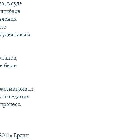
а, в суде
гашыбаев
овления
что
 судья таким
уканов,
не были
 рассматривал
ал заседания
процесс.
2011» Ерлан