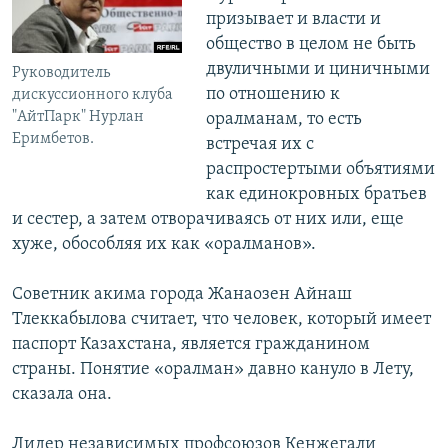
призывает и власти и
общество в целом не быть
двуличными и циничными
Руководитель
по отношению к
дискуссионного клуба
"АйтПарк" Нурлан
оралманам, то есть
Еримбетов.
встречая их с
распростертыми объятиями
как единокровных братьев
и сестер, а затем отворачиваясь от них или, еще
хуже, обособляя их как «оралманов».
Советник акима города Жанаозен Айнаш
Тлеккабылова считает, что человек, который имеет
паспорт Казахстана, является гражданином
страны. Понятие «оралман» давно кануло в Лету,
сказала она.
Лидер независимых профсоюзов Кенжегали