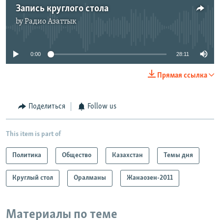
Запись круглого стола
by
Радио Азаттык
No media source currently available
0:00
28:11
Прямая ссылка
Поделиться
Follow us
This item is part of
Политика
Общество
Казахстан
Темы дня
Круглый стол
Оралманы
Жанаозен-2011
Материалы по теме