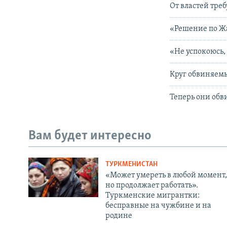
От властей треб
«Решение по Ж
«Не успокоюсь,
Круг обвиняем
Теперь они обв
Вам будет интересно
ТУРКМЕНИСТАН
«Может умереть в любой момент,
но продолжает работать».
Туркменские мигрантки:
бесправные на чужбине и на
родине