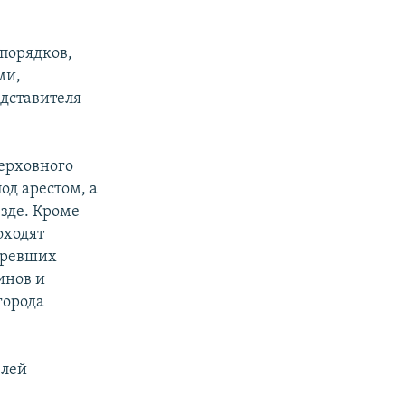
порядков,
ми,
дставителя
ерховного
од арестом, а
езде. Кроме
оходят
оревших
инов и
города
елей