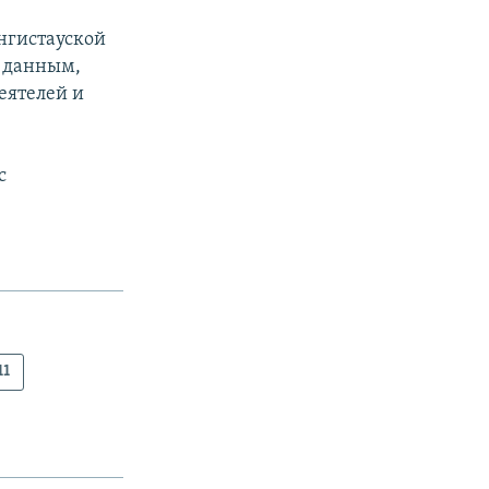
ангистауской
м данным,
еятелей и
с
11