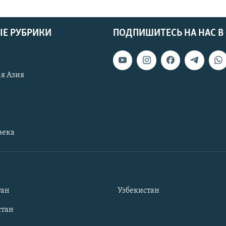
Е РУБРИКИ
ПОДПИШИТЕСЬ НА НАС В
я Азия
века
тан
Узбекистан
тан