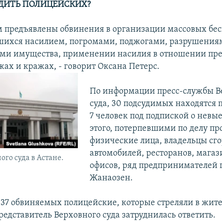
УДИТЬ ПОЛИЦЕЙСКИХ?
 предъявлены обвинения в организации массовых бес
шихся насилием, погромами, поджогами, разрушения
ми имущества, применении насилия в отношении пре
жах и кражах, - говорит Оксана Петерс.
По информации пресс-службы В
суда, 30 подсудимых находятся п
7 человек под подпиской о невы
этого, потерпевшими по делу пр
физические лица, владельцы сг
автомобилей, ресторанов, магаз
ого суда в Астане.
офисов, ряд предпринимателей 
Жанаозен.
и 37 обвиняемых полицейские, которые стреляли в жит
редставитель Верховного суда затруднилась ответить.