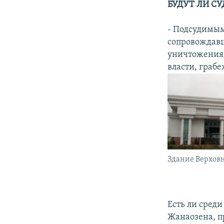
БУДУТ ЛИ С
- Подсудимым
сопровождав
уничтожения
власти, грабе
Здание Верховн
Есть ли сред
Жанаозена, п