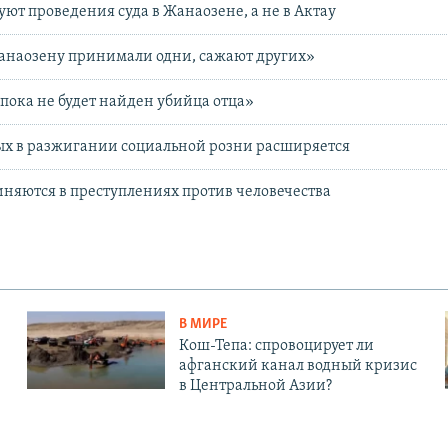
уют проведения суда в Жанаозене, а не в Актау
анаозену принимали одни, сажают других»
 пока не будет найден убийца отца»
ых в разжигании социальной розни расширяется
иняются в преступлениях против человечества
В МИРЕ
Кош-Тепа: спровоцирует ли
афганский канал водный кризис
в Центральной Азии?