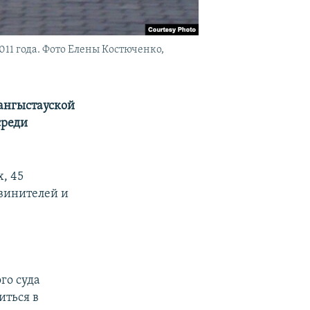
11 года. Фото Елены Костюченко,
Мангыстауской
среди
, 45
бвинителей и
го суда
иться в