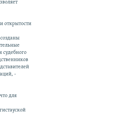
зволяет
 и открытости
 созданы
ительные
м судебного
одственников
дставителей
аций, -
что для
нгистауской