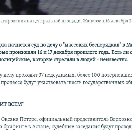
еагирования на центральной площади. Жанаозен,18 декабря 20
рта начнется суд по делу о "массовых беспорядках" в 
рые произошли 16 и 17 декабря прошлого года. Есть ли 
олицейские, которые стреляли в людей - неизвестно.
у делу проходят 37 подсудимых, более 100 потерпевших
 процессе будут участвовать шесть государcтвенных о
ИТ ВСЕМ"
 Оксана Петерс, официальный представитель Верховно
а брифинге в Астане, судебные заседания будут провод