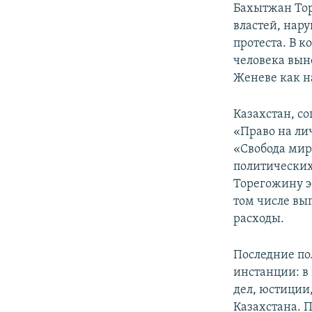
Бахытжан Тор
властей, нар
протеста. В к
человека выне
Женеве как н
Казахстан, с
«Право на ли
«Свобода мир
политических
Торегожину э
том числе вы
расходы.
Последние по
инстанции: в
дел, юстиции
Казахстана. 