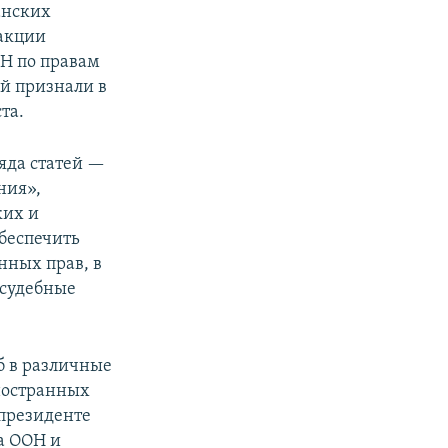
анских
 акции
ОН по правам
ей признали в
та.
яда статей —
ния»,
ких и
обеспечить
нных прав, в
 судебные
б в различные
ностранных
 президенте
а ООН и