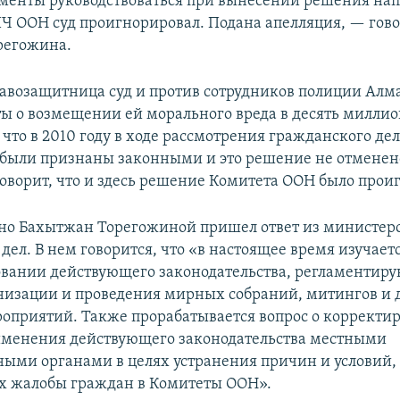
менты руководствоваться при вынесении решения на
 ООН суд проигнорировал. Подана апелляция, — гов
регожина.
авозащитница суд и против сотрудников полиции Алм
ы о возмещении ей морального вреда в десять миллио
 что в 2010 году в ходе рассмотрения гражданского де
были признаны законными и это решение не отменен
оворит, что и здесь решение Комитета ООН было прои
но Бахытжан Торегожиной пришел ответ из министер
ел. В нем говорится, что «в настоящее время изучаетс
вании действующего законодательства, регламентир
низации и проведения мирных собраний, митингов и 
оприятий. Также прорабатывается вопрос о корректи
именения действующего законодательства местными
ными органами в целях устранения причин и условий,
 жалобы граждан в Комитеты ООН».