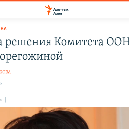
ЕКА
а решения Комитета ООН
Торегожиной
ШКОВА
35
ся