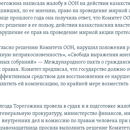
егожина написала жалобу в ООН на действия казахст
ушивших, по ее мнению, право на проведение мирной
онце прошлого года она получила ответ, что Комитет О
с решение в ее пользу, действия казахстанских власт
арушение ее прав на проведение мирной акции протес
огласно решению Комитета ООН, нарушил положения р
чную неприкосновенность», «Свобода выражения мне
ных собраний» — Международного пакта о гражданс
 правах. Комитет предписал, что государство должно 
ффективным средством для восстановления ее наруше
платить ей компенсацию, по крайней мере возместить
лгода Торегожина провела в судах и в подготовке жало
 генеральную прокуратуру, министерство финансов, и
, внутренних дел и комиссию по правам человека при
Правозащитница просила выполнить решение Комитет