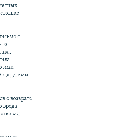
счетных
 столько
письмо с
что
рава, —
тила
то ими
 с другими
в о возврате
о вреда
 отказал