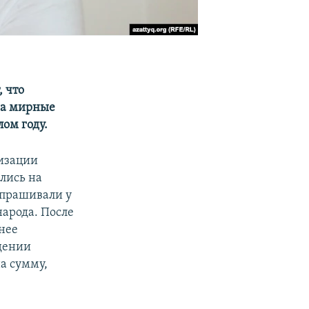
 что
на мирные
ом году.
низации
лись на
спрашивали у
арода. После
нее
дении
а сумму,