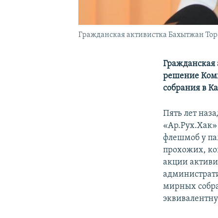
Гражданская активистка Бахытжан Тор
Гражданская 
решение Коми
собрания в К
Пять лет наз
«Ар.Рух.Хак»
флешмоб у па
прохожих, ко
акции активи
администрати
мирных собра
эквивалентну