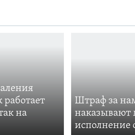
даления
к работает
Штраф за нам
так на
наказывают 
исполнение 