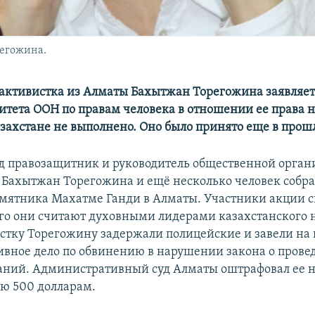
егожина.
активистка из Алматы Бахытжан Торегожина заявляет,
тета ООН по правам человека в отношении ее права 
азахстане не выполнено. Оно было принято еще в прошл
ад правозащитник и руководитель общественной орга
 Бахытжан Торегожина и ещё несколько человек собра
мятника Махатме Ганди в Алматы. Участники акции 
го они считают духовными лидерами казахстанского н
стку Торегожину задержали полицейские и завели на 
вное дело по обвинению в нарушении закона о прове
ний. Административный суд Алматы оштрафовал ее н
ю 500 долларам.