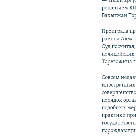
— Наши аргу
решением КПЧ
Бахытжан То
Проиграла пр
района Алмат
Суд посчитал,
полицейских 
Торегожина г
Совсем недав
иностранных д
совершенство
порядок орга
подобных мер
практики пр
государствен
порождающих