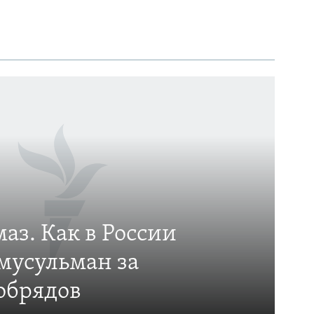
аз. Как в России
мусульман за
обрядов