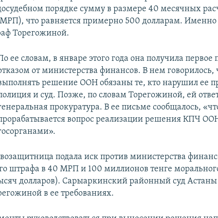
 досудебном порядке сумму в размере 40 месячных ра
(МРП), что равняется примерно 500 долларам. Именно
раф Торегожиной.
По ее словам, в январе этого года она получила первое 
отказом от министерства финансов. В нем говорилось, 
выполнять решение ООН обязаны те, кто нарушил ее п
полиция и суд. Позже, по словам Торегожиной, ей отве
генеральная прокуратура. В ее письме сообщалось, «ч
прорабатывается вопрос реализации решения КПЧ ООН
госорганами».
авозащитница подала иск против министерства финансо
го штрафа в 40 МРП и 100 миллионов тенге моральног
ысяч долларов). Сарыаркинский районный суд Астаны
егожиной в ее требованиях.