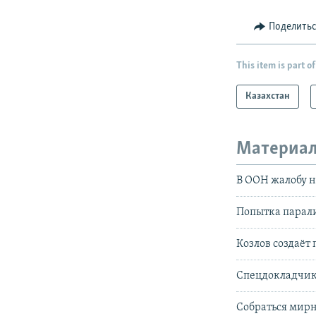
Поделить
This item is part of
Казахстан
Материал
В ООН жалобу 
Попытка парали
Козлов создаёт
Спецдокладчик
Собраться мирн