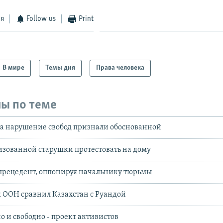
ся
Follow us
Print
В мире
Темы дня
Права человека
ы по теме
на нарушение свобод признали обоснованной
зованной старушки протестовать на дому
 прецедент, оппонируя начальнику тюрьмы
 ООН сравнил Казахстан с Руандой
о и свободно - проект активистов