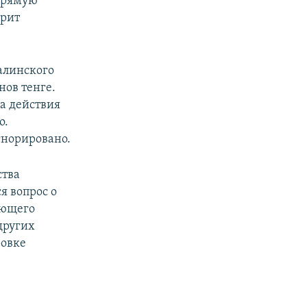
прямую
орит
алинского
нов тенге.
ла действия
о.
гнорировано.
ства
я вопрос о
ующего
других
ровке