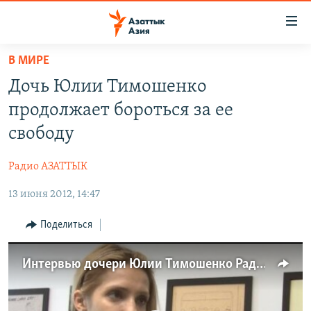
Доступность
ссылок
Вернуться
В МИРЕ
к
ЦЕНТРАЛЬНАЯ АЗИЯ
Дочь Юлии Тимошенко
основному
НОВОСТИ
КАЗАХСТАН
содержанию
продолжает бороться за ее
ВОЙНА В УКРАИНЕ
Вернутся
КЫРГЫЗСТАН
свободу
к
НА ДРУГИХ ЯЗЫКАХ
УЗБЕКИСТАН
главной
Радио АЗАТТЫК
ТАДЖИКИСТАН
ҚАЗАҚША
навигации
ПОДПИШИТЕСЬ НА НАС В СОЦСЕТЯХ
Вернутся
13 июня 2012, 14:47
КЫРГЫЗЧА
к
ЎЗБЕКЧА
Поделиться
поиску
ТОҶИКӢ
Все сайты РСЕ/РС
Интервью дочери Юлии Тимошенко РадиоАзадлыг
TÜRKMENÇE