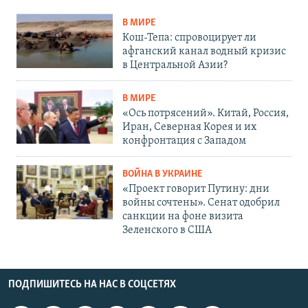
В МИРЕ
Кош-Тепа: спровоцирует ли
афганский канал водный кризис
в Центральной Азии?
В МИРЕ
«Ось потрясений». Китай, Россия,
Иран, Северная Корея и их
конфронтация с Западом
ВОЙНА В УКРАИНЕ
«Проект говорит Путину: дни
войны сочтены». Сенат одобрил
санкции на фоне визита
Зеленского в США
ПОДПИШИТЕСЬ НА НАС В СОЦСЕТЯХ