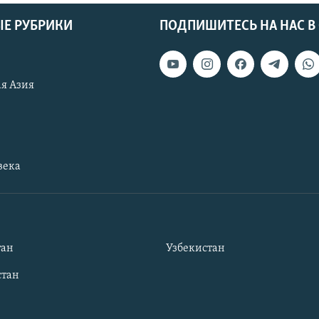
Е РУБРИКИ
ПОДПИШИТЕСЬ НА НАС В
я Азия
века
тан
Узбекистан
тан