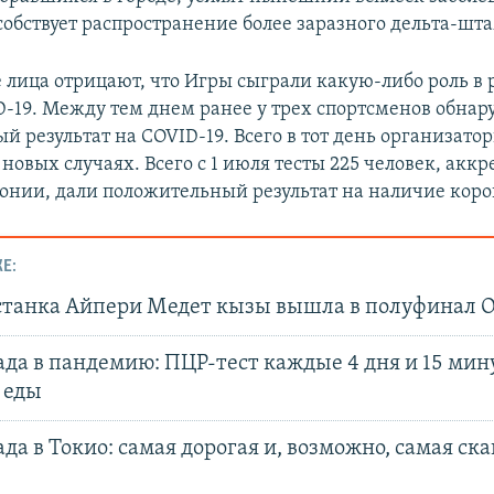
собствует распространение более заразного дельта-шт
лица отрицают, что Игры сыграли какую-либо роль в 
D-19. Между тем днем ранее у трех спортсменов обна
й результат на COVID-19. Всего в тот день организато
 новых случаях. Всего с 1 июля тесты 225 человек, ак
понии, дали положительный результат на наличие коро
Е:
танка Айпери Медет кызы вышла в полуфинал
да в пандемию: ПЦР-тест каждые 4 дня и 15 мин
 еды
а в Токио: самая дорогая и, возможно, самая ск