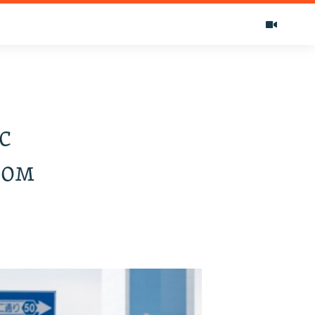
с
дом