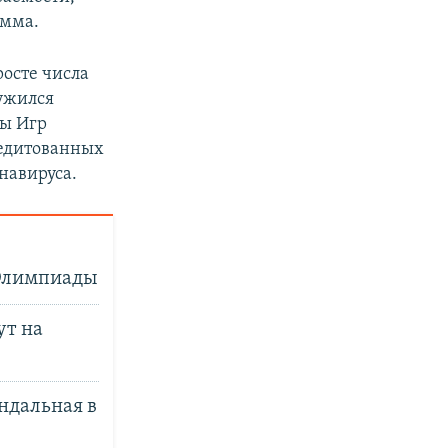
амма.
росте числа
ружился
ры Игр
кредитованных
навируса.
 Олимпиады
ут на
андальная в