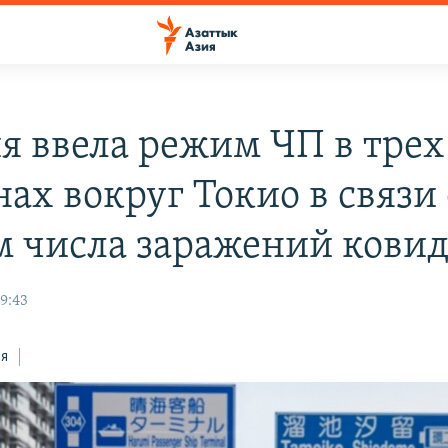
я ввела режим ЧП в трех
ах вокруг Токио в связи 
м числа заражений кови
09:43
ся