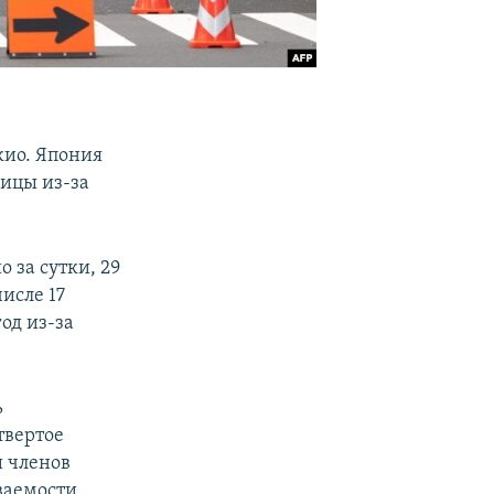
кио. Япония
лицы из-за
 за сутки, 29
исле 17
од из-за
ь
твертое
и членов
ваемости,