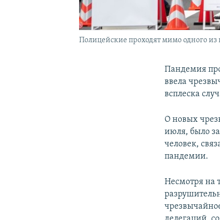
Полицейские проходят мимо одного из в
Пандемия про
ввела чрезвы
всплеска случ
О новых чрезв
июля, было з
человек, связ
пандемии.
Несмотря на т
разрушительн
чрезвычайное
делегаций, с