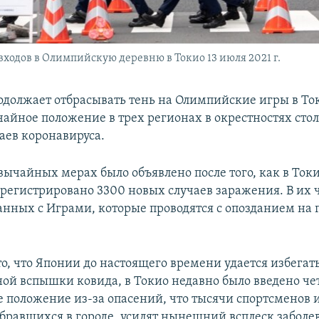
ходов в Олимпийскую деревню в Токио 13 июля 2021 г.
должает отбрасывать тень на Олимпийские игры в То
чайное положение в трех регионах в окрестностях сто
аев коронавируса.
ычайных мерах было объявлено после того, как в Токио
арегистрировано 3300 новых случаев заражения. В их ч
анных с Играми, которые проводятся с опозданием на г
о, что Японии до настоящего времени удается избегат
ой вспышки ковида, в Токио недавно было введено че
 положение из-за опасений, что тысячи спортсменов 
обравшихся в городе, усилят нынешний всплеск заболе