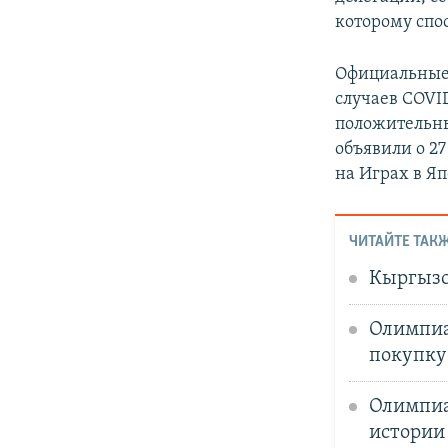
которому спо
Официальные 
случаев COVI
положительны
объявили о 27
на Играх в Я
ЧИТАЙТЕ ТАКЖ
Кыргызс
Олимпиа
покупку
Олимпиад
истории