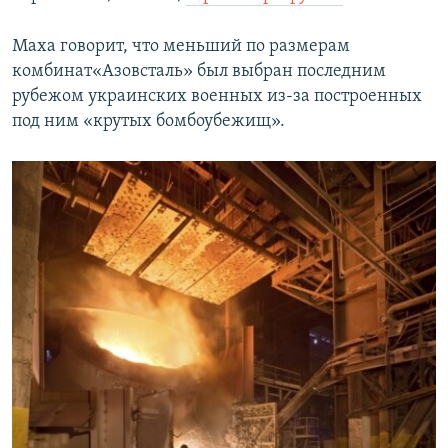
Маха говорит, что меньший по размерам
комбинат«Азовсталь» был выбран последним
рубежом украинских военных из-за построенных
под ним «крутых бомбоубежищ».