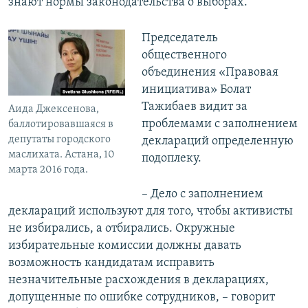
знают нормы законодательства о выборах.
Председатель
общественного
объединения «Правовая
инициатива» Болат
Тажибаев видит за
Аида Джексенова,
проблемами с заполнением
баллотировавшаяся в
депутаты городского
деклараций определенную
маслихата. Астана, 10
подоплеку.
марта 2016 года.
– Дело с заполнением
деклараций используют для того, чтобы активисты
не избирались, а отбирались. Окружные
избирательные комиссии должны давать
возможность кандидатам исправить
незначительные расхождения в декларациях,
допущенные по ошибке сотрудников, – говорит