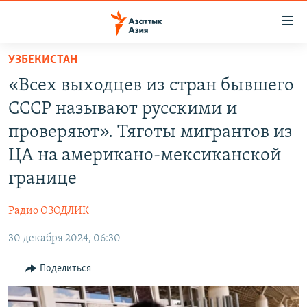
Доступность
ссылок
Вернуться
УЗБЕКИСТАН
к
ЦЕНТРАЛЬНАЯ АЗИЯ
«Всех выходцев из стран бывшего
основному
НОВОСТИ
КАЗАХСТАН
содержанию
СССР называют русскими и
ВОЙНА В УКРАИНЕ
Вернутся
КЫРГЫЗСТАН
проверяют». Тяготы мигрантов из
к
НА ДРУГИХ ЯЗЫКАХ
УЗБЕКИСТАН
ЦА на американо-мексиканской
главной
ТАДЖИКИСТАН
ҚАЗАҚША
навигации
границе
ПОДПИШИТЕСЬ НА НАС В СОЦСЕТЯХ
Вернутся
КЫРГЫЗЧА
к
Радио ОЗОДЛИК
ЎЗБЕКЧА
поиску
30 декабря 2024, 06:30
ТОҶИКӢ
Все сайты РСЕ/РС
Поделиться
TÜRKMENÇE