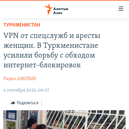
Доступность
ссылок
Вернуться
ТУРКМЕНИСТАН
к
ЦЕНТРАЛЬНАЯ АЗИЯ
VPN от спецслужб и аресты
основному
НОВОСТИ
КАЗАХСТАН
содержанию
женщин. В Туркменистане
ВОЙНА В УКРАИНЕ
Вернутся
КЫРГЫЗСТАН
усилили борьбу с обходом
к
НА ДРУГИХ ЯЗЫКАХ
УЗБЕКИСТАН
интернет-блокировок
главной
ТАДЖИКИСТАН
ҚАЗАҚША
навигации
ПОДПИШИТЕСЬ НА НАС В СОЦСЕТЯХ
Радио АЗАТЛЫК
Вернутся
КЫРГЫЗЧА
к
6 сентября 2025, 08:07
ЎЗБЕКЧА
поиску
Поделиться
ТОҶИКӢ
Все сайты РСЕ/РС
TÜRKMENÇE