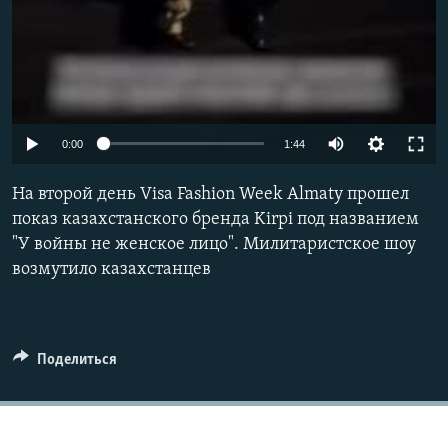
Auto
0:00
1:44
240p
На второй день Visa Fashion Week Almaty прошел
360p
показ казахстанского бренда Kirpi под названием
"У войны не женское лицо". Милитаристское шоу
480p
возмутило казахстанцев
720p
1080p
Поделиться