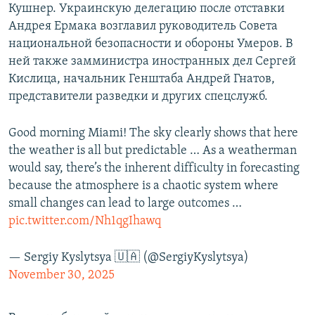
Кушнер. Украинскую делегацию после отставки
Андрея Ермака возглавил руководитель Совета
национальной безопасности и обороны Умеров. В
ней также замминистра иностранных дел Сергей
Кислица, начальник Генштаба Андрей Гнатов,
представители разведки и других спецслужб.
Good morning Miami! The sky clearly shows that here
the weather is all but predictable … As a weatherman
would say, there’s the inherent difficulty in forecasting
because the atmosphere is a chaotic system where
small changes can lead to large outcomes …
pic.twitter.com/Nh1qgIhawq
— Sergiy Kyslytsya 🇺🇦 (@SergiyKyslytsya)
November 30, 2025