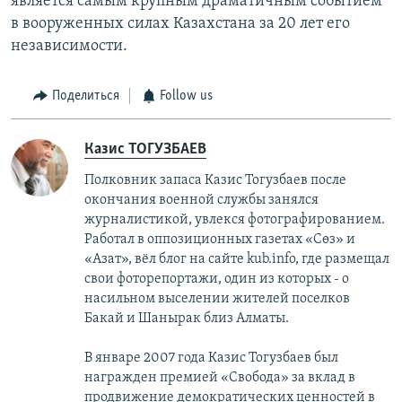
является самым крупным драматичным событием
в вооруженных силах Казахстана за 20 лет его
независимости.
Поделиться
Follow us
Казис ТОГУЗБАЕВ
Полковник запаса Казис Тогузбаев после
окончания военной службы занялся
журналистикой, увлекся фотографированием.
Работал в оппозиционных газетах «Сөз» и
«Азат», вёл блог на сайте kub.info, где размещал
свои фоторепортажи, один из которых - о
насильном выселении жителей поселков
Бакай и Шанырак близ Алматы.
В январе 2007 года Казис Тогузбаев был
награжден премией «Свобода» за вклад в
продвижение демократических ценностей в