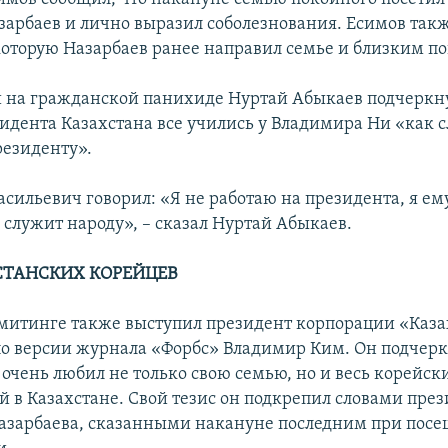
зарбаев и лично выразил соболезнования. Есимов такж
которую Назарбаев ранее направил семье и близким по
на гражданской панихиде Нуртай Абыкаев подчеркнул
идента Казахстана все учились у Владимира Ни «как 
резиденту».
сильевич говорил: «Я не работаю на президента, я ему
 служит народу», – сказал Нуртай Абыкаев.
СТАНСКИХ КОРЕЙЦЕВ
митинге также выступил президент корпорации «Каз
о версии журнала «Форбс» Владимир Ким. Он подчерк
очень любил не только свою семью, но и весь корейск
в Казахстане. Свой тезис он подкрепил словами през
азарбаева, сказанными накануне последним при пос