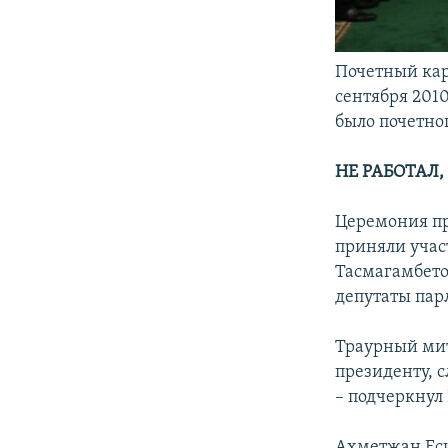
Почетный кар
сентября 2010
было почетно
НЕ РАБОТАЛ,
Церемония пр
приняли учас
Тасмагамбето
депутаты пар
Траурный мит
президенту, 
– подчеркнул
Ахметжан Еси