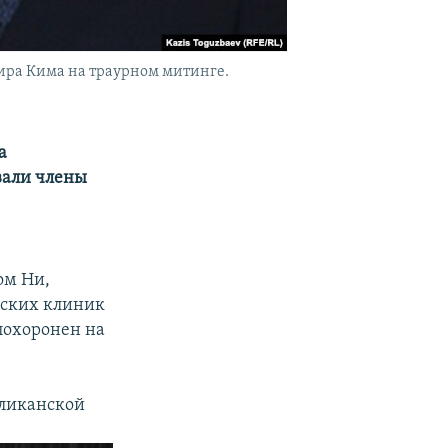
ра Кима на траурном митинге.
а
вали члены
ом Ни,
рских клиник
похоронен на
бликанской