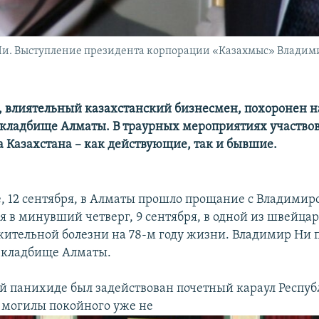
и. Выступление президента корпорации «Казахмыс» Владими
 влиятельный казахстанский бизнесмен, похоронен н
кладбище Алматы. В траурных мероприятиях участво
а Казахстана – как действующие, так и бывшие.
е, 12 сентября, в Алматы прошло прощание с Владимир
 в минувший четверг, 9 сентября, в одной из швейца
жительной болезни на 78-м году жизни. Владимир Ни 
 кладбище Алматы.
й панихиде был задействован почетный караул Респу
у могилы покойного уже не