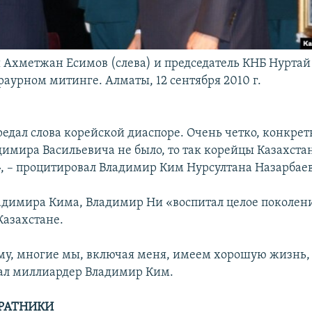
Ахметжан Есимов (слева) и председатель КНБ Нуртай
траурном митинге. Алматы, 12 сентября 2010 г.
редал слова корейской диаспоре. Очень четко, конкрет
димира Васильевича не было, то так корейцы Казахста
», – процитировал Владимир Ким Нурсултана Назарбаев
адимира Кима, Владимир Ни «воспитал целое поколен
Казахстане.
ему, многие мы, включая меня, имеем хорошую жизнь
азал миллиардер Владимир Ким.
ОРАТНИКИ