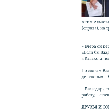
Аким Алматы 
(справа), на 
– Вчера он пе
«Если бы Вла
в Казахстане
По словам Вл
диаспоры» в 
– Благодаря 
работу, – ск
ДРУЗЬЯ И С