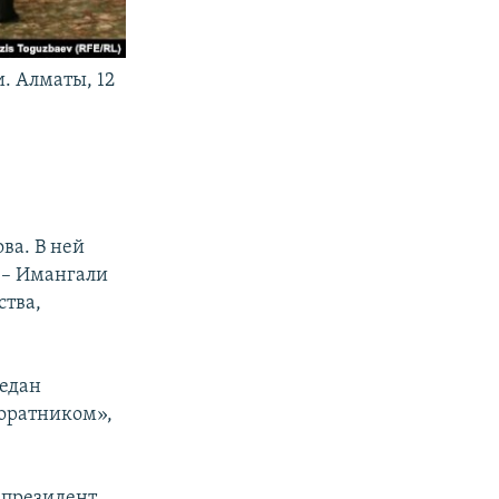
. Алматы, 12
ва. В ней
 – Имангали
ства,
редан
соратником»,
 президент