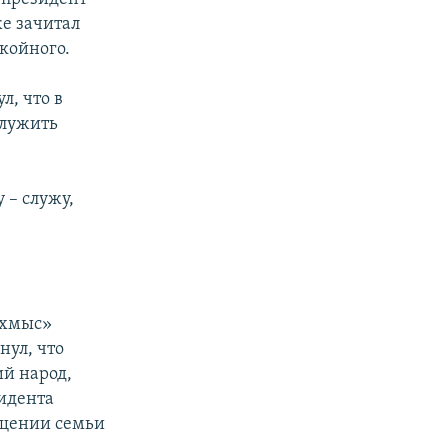
е зачитал
койного.
, что в
служить
 – служу,
ахмыс»
нул, что
ий народ,
идента
ещении семьи