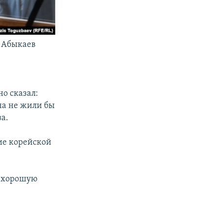
 Абыкаев
но сказал:
на не жили бы
а.
ие корейской
, хорошую