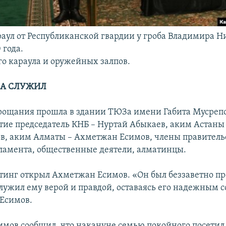
аул от Республиканской гвардии у гроба Владимира Ни
 года.
го караула и оружейных залпов.
 А СЛУЖИЛ
ощания прошла в здании ТЮЗа имени Габита Мусрепо
тие председатель КНБ – Нуртай Абыкаев, аким Астаны
в, аким Алматы – Ахметжан Есимов, члены правитель
ламента, общественные деятели, алматинцы.
инг открыл Ахметжан Есимов. «Он был беззаветно п
служил ему верой и правдой, оставаясь его надежным 
 Есимов.
мов сообщил, что накануне семью покойного посетил