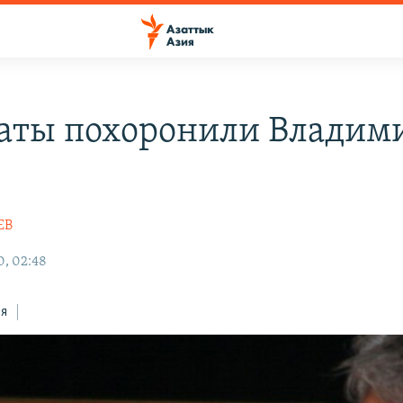
аты похоронили Владим
ЕВ
0, 02:48
ся