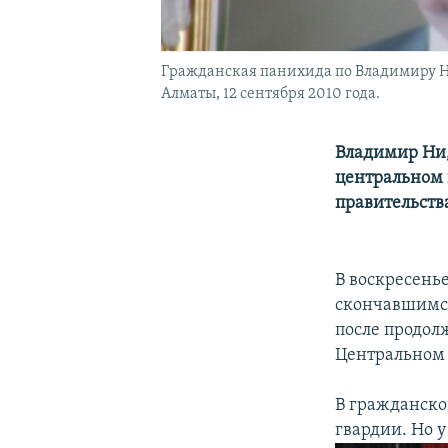
Гражданская панихида по Владимиру Н
Алматы, 12 сентября 2010 года.
Владимир Ни,
центральном 
правительств
В воскресень
скончавшимся
после продол
Центральном
В гражданско
гвардии. Но 