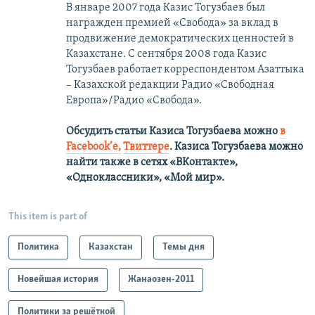
В январе 2007 года Казис Тогузбаев был
награжден премией «Свобода» за вклад в
продвижение демократических ценностей в
Казахстане. С сентября 2008 года Казис
Тогузбаев работает корреспондентом Азаттыка
– Казахской редакции Радио «Свободная
Европа»/Радио «Свобода».
Обсудить статьи Казиса Тогузбаева можно
в
Facebook’е,
Твиттере
.
Казиса Тогузбаева можно
найти также в сетях
«ВКонтакте»,
«Одноклассники», «Мой мир».
This item is part of
Политика
Казахстан
Темы дня
Новейшая история
Жанаозен-2011
Политики за решёткой