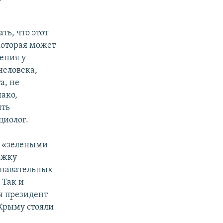
ть, что этот
которая может
рения у
человека,
а, не
нако,
ить
циолог.
и «зелеными
ржку
знавательных
 Так и
я президент
Крыму стояли