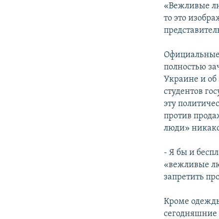
«Вежливые лю
то это изобр
представител
Официальные 
полностью за
Украине и об
студентов го
эту политиче
против прода
люди» никако
- Я бы и бесп
«вежливые л
запретить пр
Кроме одежды
сегодняшние 