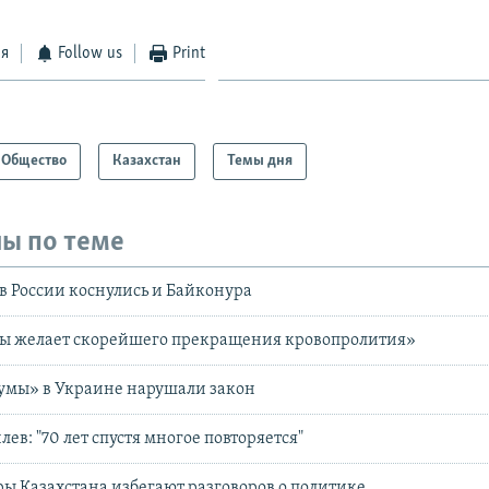
ся
Follow us
Print
Общество
Казахстан
Темы дня
ы по теме
 России коснулись и Байконура
ы желает скорейшего прекращения кровопролития»
умы» в Украине нарушали закон
в: "70 лет спустя многое повторяется"
ы Казахстана избегают разговоров о политике