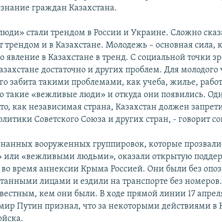
ознание граждан Казахстана.
юди» стали трендом в России и Украине. Сложно сказа
т трендом и в Казахстане. Молодежь – основная сила, 
о явление в Казахстане в тренд. С социальной точки з
азахстане достаточно и других проблем. Для молодого 
го забита такими проблемами, как учеба, жилье, работ
то такие «вежливые люди» и откуда они появились. Од
то, как независимая страна, Казахстан должен запрет
литики Советского Союза и других стран, - говорит со
нанных вооруженных группировок, которые прозвал
» или «вежливыми людьми», оказали открытую подде
 во время аннексии Крыма Россией. Они были без опо
кутанными лицами и ездили на транспорте без номеров.
звестным, кем они были. B ходе прямой линии 17 апрел
мир Путин признал, что за некоторыми действиями в 
ойска.