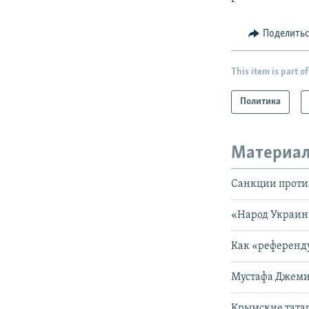
Поделить
This item is part of
Политика
Материал
Санкции против
«Народ Украин
Как «референд
Мустафа Джемиле
Крымские татар