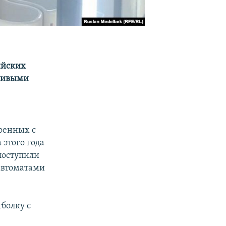
ийских
жливыми
оенных с
 этого года
поступили
 автоматами
тболку с