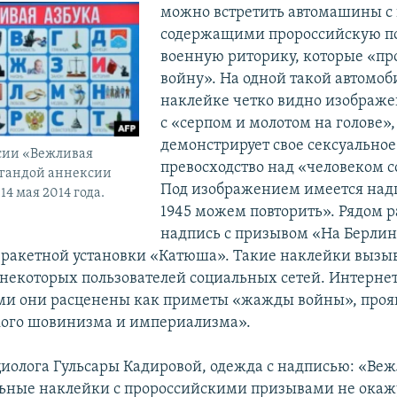
можно встретить автомашины с
содержащими пророссийскую п
военную риторику, которые «п
войну». На одной такой автомо
наклейке четко видно изображе
с «серпом и молотом на голове»
демонстрирует свое сексуальное
ссии «Вежливая
превосходство над «человеком с
агандой аннексии
Под изображением имеется надп
4 мая 2014 года.
1945 можем повторить». Рядом 
надпись с призывом «На Берлин
ракетной установки «Катюша». Такие наклейки вызы
 некоторых пользователей социальных сетей. Интерне
ми они расценены как приметы «жажды войны», проя
кого шовинизма и империализма».
циолога Гульсары Кадировой, одежда с надписью: «Ве
льные наклейки с пророссийскими призывами не окаж