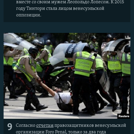
вместе со своим мужем Леопольдо Лопесом. К 2015
году Тинтори стала лицом венесуэльской
оппозиции.
9
Согласно
отчетам
правозащитников венесуэльской
организации Foro Penal, только за два года