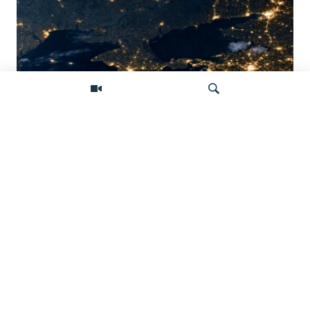
Донбасс во тьме: снимки со спутника
показывают депопуляцию
Искать