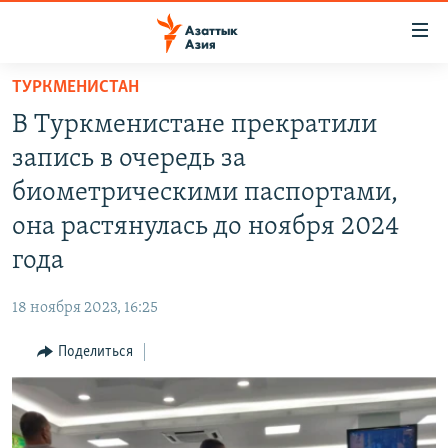
Доступность
ссылок
Вернуться
ТУРКМЕНИСТАН
к
ЦЕНТРАЛЬНАЯ АЗИЯ
В Туркменистане прекратили
основному
НОВОСТИ
КАЗАХСТАН
содержанию
запись в очередь за
ВОЙНА В УКРАИНЕ
Вернутся
КЫРГЫЗСТАН
биометрическими паспортами,
к
НА ДРУГИХ ЯЗЫКАХ
УЗБЕКИСТАН
она растянулась до ноября 2024
главной
ТАДЖИКИСТАН
ҚАЗАҚША
навигации
года
ПОДПИШИТЕСЬ НА НАС В СОЦСЕТЯХ
Вернутся
КЫРГЫЗЧА
к
18 ноября 2023, 16:25
ЎЗБЕКЧА
поиску
Поделиться
ТОҶИКӢ
Все сайты РСЕ/РС
TÜRKMENÇE