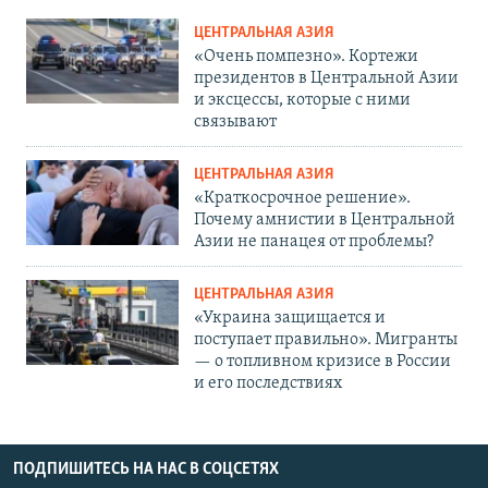
ЦЕНТРАЛЬНАЯ АЗИЯ
«Очень помпезно». Кортежи
президентов в Центральной Азии
и эксцессы, которые с ними
связывают
ЦЕНТРАЛЬНАЯ АЗИЯ
«Краткосрочное решение».
Почему амнистии в Центральной
Азии не панацея от проблемы?
ЦЕНТРАЛЬНАЯ АЗИЯ
«Украина защищается и
поступает правильно». Мигранты
— о топливном кризисе в России
и его последствиях
ПОДПИШИТЕСЬ НА НАС В СОЦСЕТЯХ