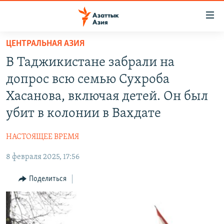
Доступность
ссылок
Вернуться
ЦЕНТРАЛЬНАЯ АЗИЯ
к
ЦЕНТРАЛЬНАЯ АЗИЯ
В Таджикистане забрали на
основному
НОВОСТИ
КАЗАХСТАН
содержанию
допрос всю семью Сухроба
ВОЙНА В УКРАИНЕ
Вернутся
КЫРГЫЗСТАН
Хасанова, включая детей. Он был
к
НА ДРУГИХ ЯЗЫКАХ
УЗБЕКИСТАН
убит в колонии в Вахдате
главной
ТАДЖИКИСТАН
ҚАЗАҚША
навигации
ПОДПИШИТЕСЬ НА НАС В СОЦСЕТЯХ
НАСТОЯЩЕЕ ВРЕМЯ
Вернутся
КЫРГЫЗЧА
к
8 февраля 2025, 17:56
ЎЗБЕКЧА
поиску
Поделиться
ТОҶИКӢ
Все сайты РСЕ/РС
TÜRKMENÇE