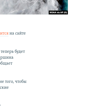
рится
на сайте
теперь будет
вершина
общает
е того, чтобы
еские
к