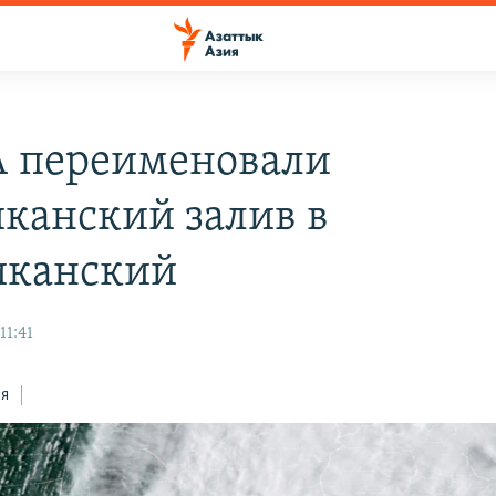
 переименовали
канский залив в
иканский
11:41
ся