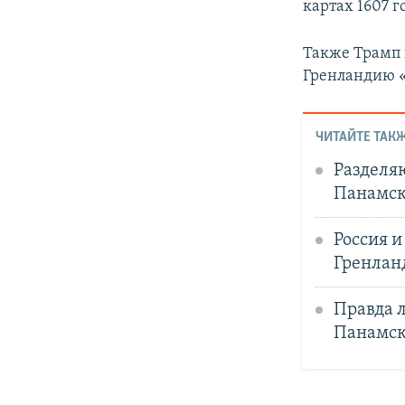
картах 1607 г
Также Трамп 
Гренландию «
ЧИТАЙТЕ ТАКЖ
Разделя
Панамск
Россия и
Гренлан
Правда л
Панамски