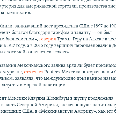
ртерия для американской торговли, производства эне
мышленности».
инли, занимавший пост президента США с 1897 по 1901
очень богатой благодаря тарифам и таланту — он был
м бизнесменом»,
говорил
Трамп. Гору на Аляске в чес
 в 1917 году, а в 2015 году вершину переименовали в Д
ых жителей означает «высокая».
звания Мексиканского залива вряд ли будет признано
ом уровне,
отмечает
Reuters. Мексика, которая, как и
аливом, заявляла, что международно признанное назв
ользуется в морской навигации.
ент Мексики Клаудия Шейнбаум в шутку предложила
ть часть Северной Америки, включающую значитель
ынешних США, в «Мексиканскую Америку», как это 