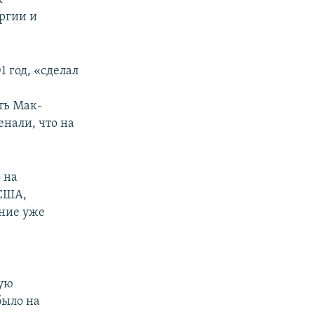
ргии и
 год, «сделал
ть Мак-
енали, что на
 на
 США,
ание уже
ную
было на