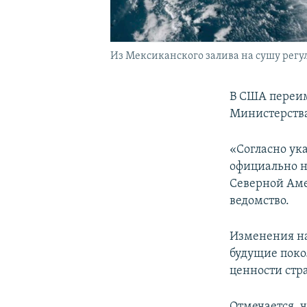
Из Мексиканского залива на сушу рег
В США переи
Министерства
«Согласно ук
официально н
Северной Аме
ведомство.
Изменения на
будущие поко
ценности стр
Отмечается, 