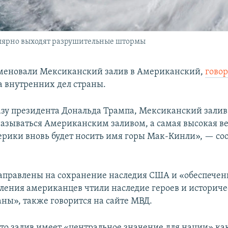
улярно выходят разрушительные штормы
меновали Мексиканский залив в Американский,
гово
 внутренних дел страны.
азу президента Дональда Трампа, Мексиканский залив 
азываться Американским заливом, а самая высокая 
рики вновь будет носить имя горы Мак-Кинли», — со
правлены на сохранение наследия США и «обеспечени
ления американцев чтили наследие героев и историч
аны», также говорится на сайте МВД.
что залив имеет «центральное значение для нации» ка