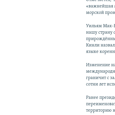
«важнейшая а
морской про
Уильям Мак-К
нашу страну 
прирождённы
Кинли назвали
языке коренн
Изменение на
международн
граничит с з
сотни лет исп
Ранее презид
переименова
территорию н