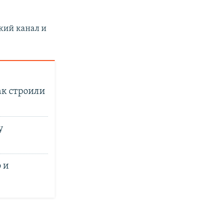
кий канал и
ак строили
у
 и