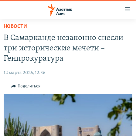
Доступность
ссылок
Вернуться
НОВОСТИ
к
ЦЕНТРАЛЬНАЯ АЗИЯ
В Самарканде незаконно снесли
основному
НОВОСТИ
КАЗАХСТАН
содержанию
три исторические мечети –
ВОЙНА В УКРАИНЕ
Вернутся
КЫРГЫЗСТАН
Генпрокуратура
к
НА ДРУГИХ ЯЗЫКАХ
УЗБЕКИСТАН
главной
12 марта 2025, 12:36
ТАДЖИКИСТАН
ҚАЗАҚША
навигации
ПОДПИШИТЕСЬ НА НАС В СОЦСЕТЯХ
Вернутся
Поделиться
КЫРГЫЗЧА
к
ЎЗБЕКЧА
поиску
ТОҶИКӢ
Все сайты РСЕ/РС
TÜRKMENÇE