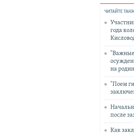
ЧИТАЙТЕ ТАКЖ
Участни
года кол
Кислово
"Важные 
осужден
на роди
"Поем ги
заключе
Начальни
после з
Как зак