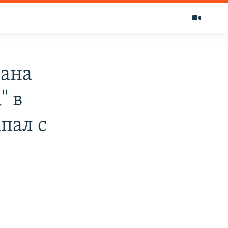
тана
" в
пал с