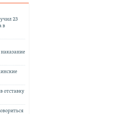
учил 23
а в
 наказание
аинские
в отставку
говориться