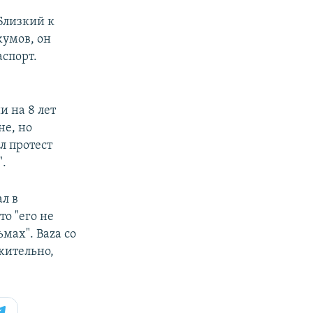
Близкий к
жумов, он
аспорт.
и на 8 лет
не, но
л протест
".
л в
о "его не
мах". Baza со
жительно,