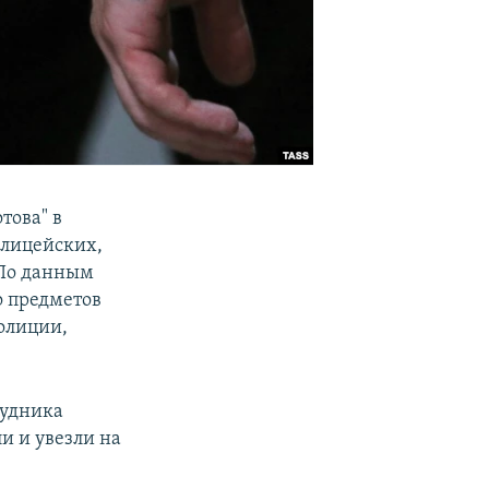
това" в
олицейских,
 По данным
о предметов
полиции,
рудника
и и увезли на