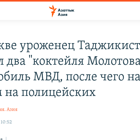
кве уроженец Таджикис
л два "коктейля Молотова
обиль МВД, после чего на
 на полицейских
я. Азия
 10:52
ся