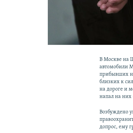
В Москве на 
автомобили М
прибывших на
близких к си
на дороге и м
напал на них
Возбуждено уг
правоохранит
допрос, ему 