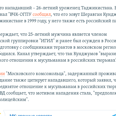
что нападавший – 26-летний уроженец Таджикистана. 
анал "ВЧК-ОГПУ
сообщил
, что его зовут Шеравган Кунд
жикистане в 1999 году, у него также есть российский п
ерждает, что 25-летний мужчина является членом
ской группировки "ИГИЛ" и ранее был осужден в Росси
одготовку с сообщниками терактов в московском регио
бодился. Канал утверждает, что так Кунджумов "вырази
кого отношения к мусульманам в российских тюрьмах
ии
"Московского комсомольца", задержанный прожива
дание также цитирует нападавшего, который заявил, чт
редвзятое отношение к мусульманам в российских тюрь
ВД сообщает, что мотивом нападения стала, "предполо
полицейским".