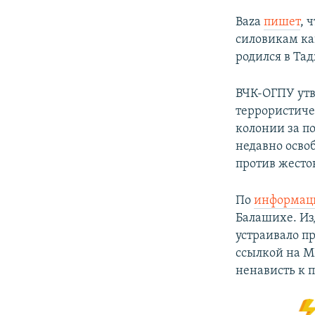
Baza
пишет
, 
силовикам к
родился в Тад
ВЧК-ОГПУ утв
террористиче
колонии за п
недавно осво
против жесто
По
информац
Балашихе. Из
устраивало п
ссылкой на М
ненависть к 