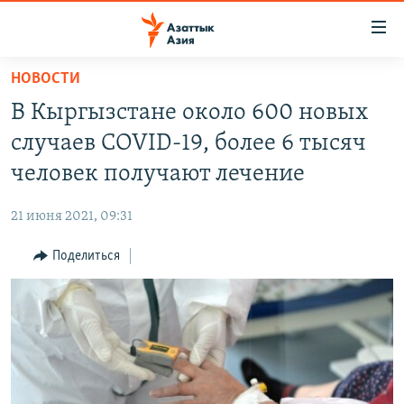
Доступность
ссылок
Вернуться
НОВОСТИ
к
ЦЕНТРАЛЬНАЯ АЗИЯ
В Кыргызстане около 600 новых
основному
НОВОСТИ
КАЗАХСТАН
содержанию
случаев COVID-19, более 6 тысяч
ВОЙНА В УКРАИНЕ
Вернутся
КЫРГЫЗСТАН
человек получают лечение
к
НА ДРУГИХ ЯЗЫКАХ
УЗБЕКИСТАН
главной
21 июня 2021, 09:31
ТАДЖИКИСТАН
ҚАЗАҚША
навигации
ПОДПИШИТЕСЬ НА НАС В СОЦСЕТЯХ
Вернутся
Поделиться
КЫРГЫЗЧА
к
ЎЗБЕКЧА
поиску
ТОҶИКӢ
Все сайты РСЕ/РС
TÜRKMENÇE