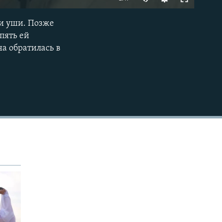
240p
 и уши. Позже
EMBED
360p
опять ей
на обратилась в
480p
720p
1080p
480p