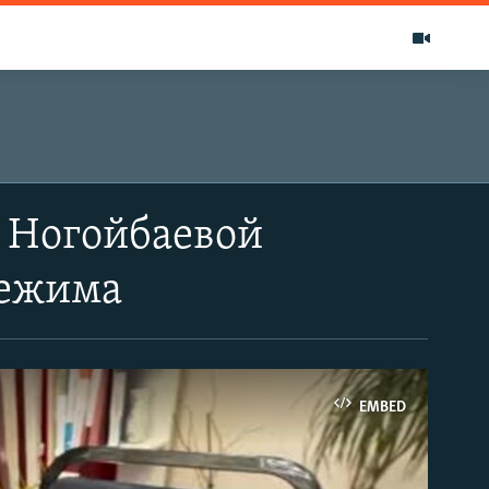
 Ногойбаевой
режима
EMBED