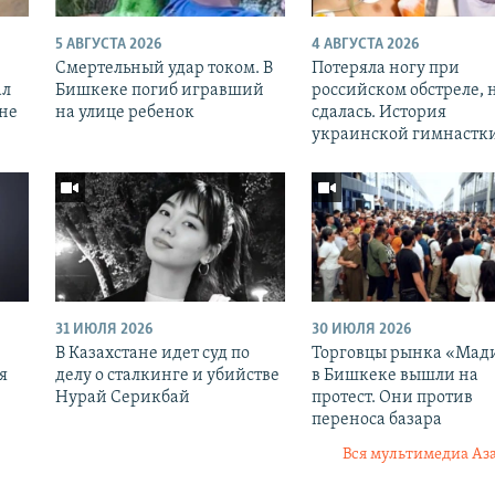
5 АВГУСТА 2026
4 АВГУСТА 2026
Смертельный удар током. В
Потеряла ногу при
ал
Бишкеке погиб игравший
российском обстреле, 
оне
на улице ребенок
сдалась. История
украинской гимнастк
31 ИЮЛЯ 2026
30 ИЮЛЯ 2026
В Казахстане идет суд по
Торговцы рынка «Мад
я
делу о сталкинге и убийстве
в Бишкеке вышли на
Нурай Серикбай
протест. Они против
переноса базара
Вся мультимедиа Аз