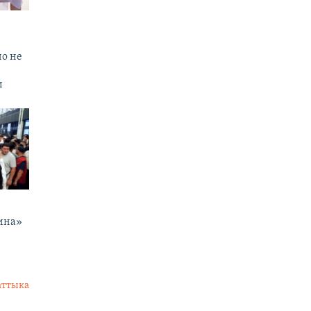
но не
и
ина»
аттыка