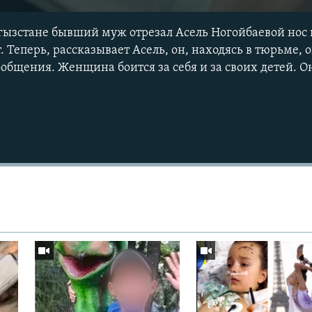
гызстане бывший муж отрезал Асель Ногойбаевой нос
т. Теперь, рассказывает Асель, он, находясь в тюрьме, 
общения. Женщина боится за себя и за своих детей. О
Auto
240p
360p
720p
1080p