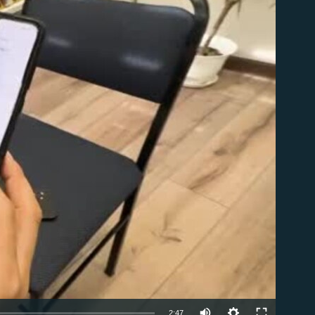
able
Auto
2:47