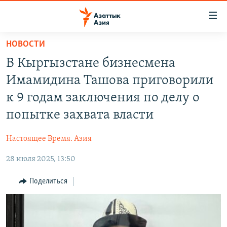
Доступность
ссылок
Вернуться
НОВОСТИ
к
ЦЕНТРАЛЬНАЯ АЗИЯ
В Кыргызстане бизнесмена
основному
НОВОСТИ
КАЗАХСТАН
содержанию
Имамидина Ташова приговорили
ВОЙНА В УКРАИНЕ
Вернутся
КЫРГЫЗСТАН
к 9 годам заключения по делу о
к
НА ДРУГИХ ЯЗЫКАХ
УЗБЕКИСТАН
попытке захвата власти
главной
ТАДЖИКИСТАН
ҚАЗАҚША
навигации
ПОДПИШИТЕСЬ НА НАС В СОЦСЕТЯХ
Настоящее Время. Азия
Вернутся
КЫРГЫЗЧА
к
28 июля 2025, 13:50
ЎЗБЕКЧА
поиску
Поделиться
ТОҶИКӢ
Все сайты РСЕ/РС
TÜRKMENÇE