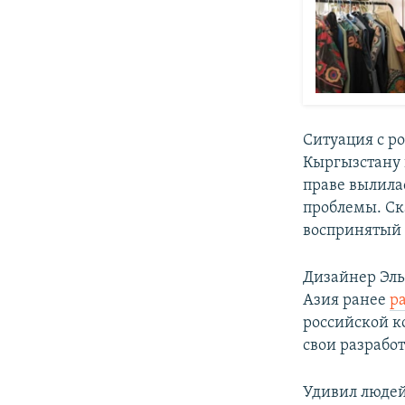
Ситуация с р
Кыргызстану 
праве вылила
проблемы. Ск
воспринятый 
Дизайнер Эль
Азия ранее
р
российской к
свои разрабо
Удивил людей