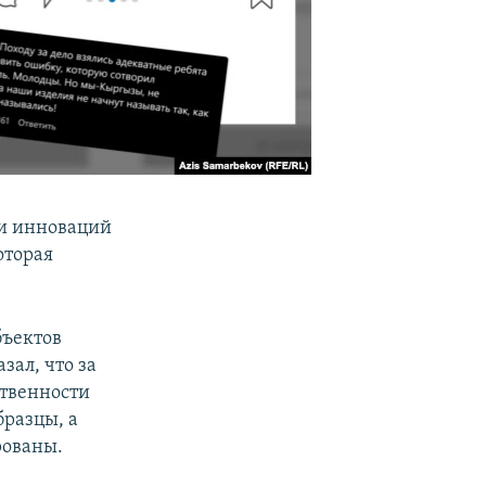
 и инноваций
оторая
бъектов
зал, что за
твенности
разцы, а
рованы.