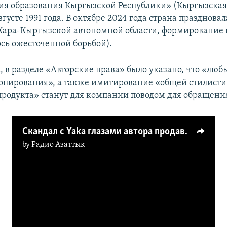
тия образования Кыргызской Республики» (Кыргызская
вгусте 1991 года. В октябре 2024 года страна празднова
Кара-Кыргызской автономной области, формирование 
сь ожесточенной борьбой).
, в разделе «Авторские права» было указано, что «люб
опирования», а также имитирование «общей стилист
продукта» станут для компании поводом для обращения
Скандал с Yaka глазами автора продаваемых брендом вещей и не только
by
Радио Азаттык