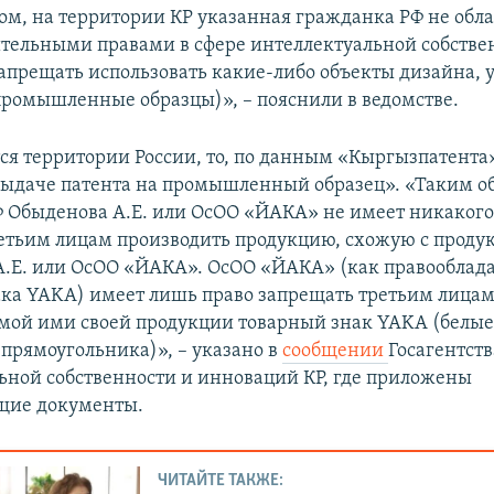
ом, на территории КР указанная гражданка РФ не обл
тельными правами в сфере интеллектуальной собствен
запрещать использовать какие-либо объекты дизайна, 
ромышленные образцы)», – пояснили в ведомстве.
тся территории России, то, по данным «Кыргызпатента»
выдаче патента на промышленный образец». «Таким о
 Обыденова А.Е. или ОсОО «ЙАКА» не имеет никакого
етьим лицам производить продукцию, схожую с проду
.Е. или ОсОО «ЙАКА». ОсОО «ЙАКА» (как правооблад
ака YAKA) имеет лишь право запрещать третьим лица
мой ими своей продукции товарный знак YAKA (белые
 прямоугольника)», – указано в
сообщении
Госагентств
ьной собственности и инноваций КР, где приложены
щие документы.
ЧИТАЙТЕ ТАКЖЕ: