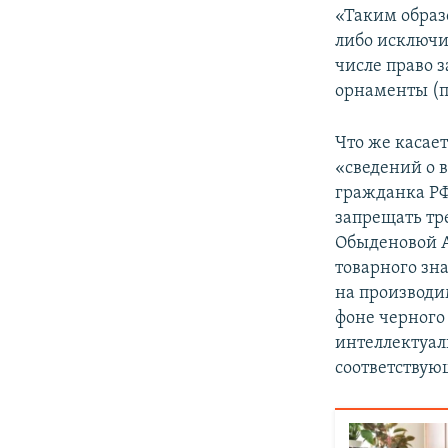
«Таким образ
либо исключи
числе право 
орнаменты (п
Что же касае
«сведений о 
гражданка РФ
запрещать тр
Обыденовой А
товарного зн
на производи
фоне черного
интеллектуал
соответствую