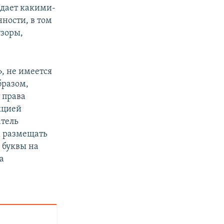
адает какими-
ности, в том
узоры,
, не имеется
бразом,
 права
кцией
атель
м размещать
 буквы на
а