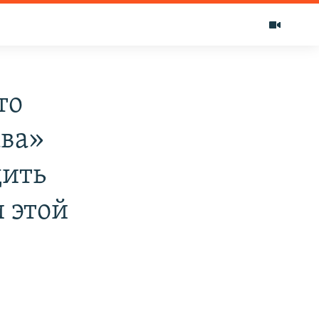
то
ава»
дить
 этой