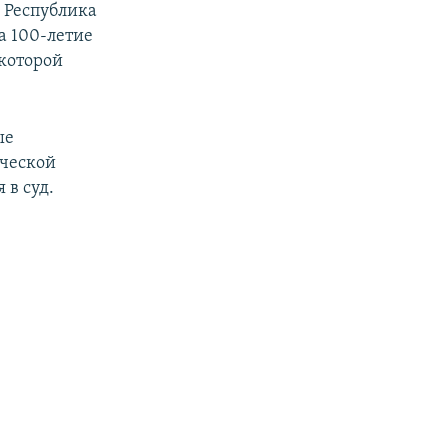
 Республика
ла 100-летие
которой
ые
ической
 в суд.