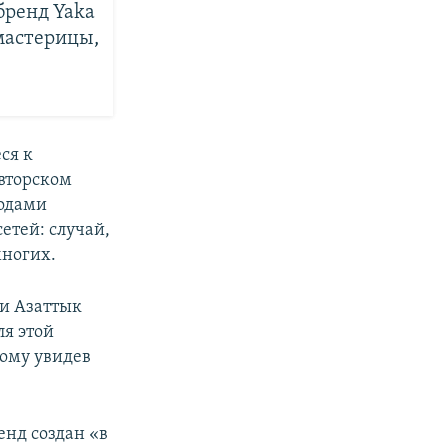
бренд Yaka
мастерицы,
ся к
авторском
годами
етей: случай,
многих.
и Азаттык
ля этой
тому увидев
енд создан «в