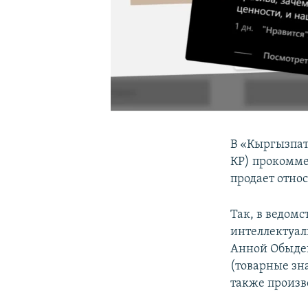
В «Кыргызпат
КР) прокомме
продает отно
Так, в ведомс
интеллектуаль
Анной Обыден
(товарные зн
также произв