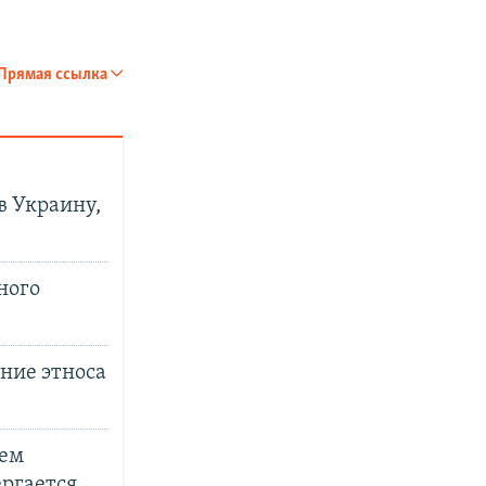
Прямая ссылка
в Украину,
ного
ние этноса
ием
px
px
width
height
ергается