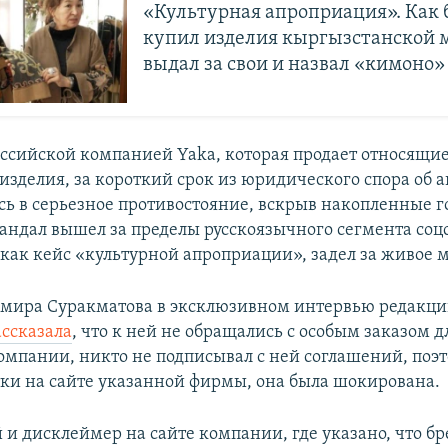
«Культурная апроприация». Как 
купил изделия кыргызстанской 
выдал за свои и назвал «кимоно»
оссийской компанией Yaka, которая продает относящие
изделия, за короткий срок из юридического спора об 
сь в серьезное противостояние, вскрыв накопленные 
андал вышел за пределы русскоязычного сегмента соцс
как кейс «культурной апроприации», задел за живое 
мира Суракматова в эксклюзивном интервью редакци
ассказала
, что к ней не обращались с особым заказом д
омпании, никто не подписывал с ней соглашений, поэ
тки на сайте указанной фирмы, она была шокирована.
 и дисклеймер на сайте компании, где указано, что бр