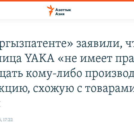
ргызпатенте» заявили, ч
лица YAKA «не имеет пр
щать кому-либо произво
кцию, схожую с товарами
и
, 17:22