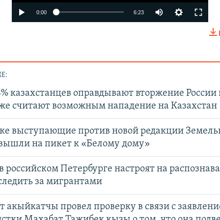
Auto
0:00
6:23
240p
360p
480p
Е:
720p
8% казахстанцев оправдывают вторжение России 
1080p
 же считают возможным нападение на Казахстан
ке выступающие против новой редакции Земель
 вышли на пикет к «Белому дому»
 российском Петербурге настроят на распознава
Auto
240p
360p
480p
следить за мигрантами
720p
1080p
т акыйкатчы провел проверку в связи с заявлен
стки Махабат Тажибек кызы о том, что она подв