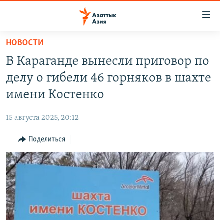
Доступность
ссылок
Вернуться
НОВОСТИ
к
ЦЕНТРАЛЬНАЯ АЗИЯ
В Караганде вынесли приговор по
основному
НОВОСТИ
КАЗАХСТАН
содержанию
делу о гибели 46 горняков в шахте
ВОЙНА В УКРАИНЕ
Вернутся
КЫРГЫЗСТАН
имени Костенко
к
НА ДРУГИХ ЯЗЫКАХ
УЗБЕКИСТАН
главной
15 августа 2025, 20:12
ТАДЖИКИСТАН
ҚАЗАҚША
навигации
ПОДПИШИТЕСЬ НА НАС В СОЦСЕТЯХ
Вернутся
Поделиться
КЫРГЫЗЧА
к
ЎЗБЕКЧА
поиску
ТОҶИКӢ
Все сайты РСЕ/РС
TÜRKMENÇE