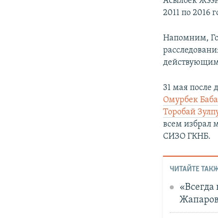
Асылбек Жээн
2011 по 2016
Напомним, Го
расследовани
действующим 
31 мая после
Омурбек Баб
Торобай Зулп
всем избрал 
СИЗО ГКНБ.
ЧИТАЙТЕ ТАКЖ
«Всегда 
Жапаро