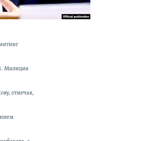
 митинг
к. Милиция
ву, отмечая,
анием