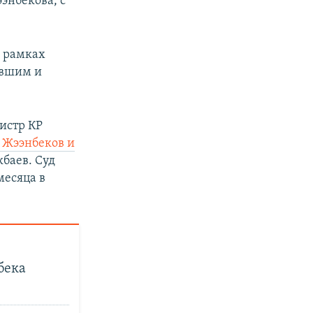
энбекова, с
в рамках
ывшим и
истр КР
 Жээнбеков и
кбаев. Суд
месяца в
бека