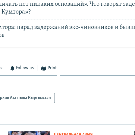
ничать нет никаких оснований». Что говорят за
у Кумтора»?
мтора: парад задержаний экс-чиновников и быв
ов
ся
Follow us
Print
рхив Азаттыка Кыргызстан
ЦЕНТРАЛЬНАЯ АЗИЯ