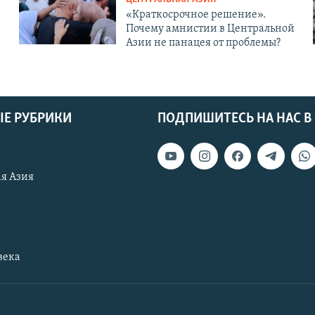
«Краткосрочное решение».
Почему амнистии в Центральной
Азии не панацея от проблемы?
Е РУБРИКИ
ПОДПИШИТЕСЬ НА НАС В
я Азия
века