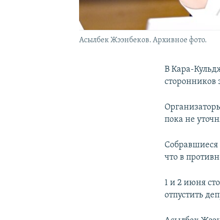
Асылбек Жээнбеков. Архивное фото.
В Кара-Кульд
сторонников 
Организаторы
пока не уточн
Собравшиеся 
что в против
1 и 2 июня с
отпустить де