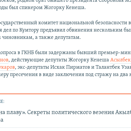
беков, родной брат бывшего президента Сооронбая Жэ
 годы был спикером Жогорку Кенеша.
сударственный комитет национальной безопасности 
я дел по Кумтору предъявил обвинения нескольким б
чиновникам, а также депутатам.
 допроса в ГКНБ были задержаны бывший премьер-мин
анов
, действующие депутаты Жогорку Кенеша
Асылбек
укаров
, экс-депутаты Исхак Пирматов и Талантбек Уза
меру пресечения в виде заключения под стражу на два 
Е:
на плаву». Секреты политического везения Акыл
ва