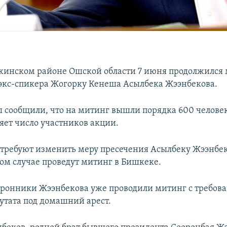
жинском районе Ошской области 7 июня продолжился
экс-спикера Жогорку Кенеша Асылбека Жээнбекова.
 сообщили, что на митинг вышли порядка 600 челове
яет число участников акции.
требуют изменить меру пресечения Асылбеку Жээнбеко
ном случае проведут митинг в Бишкеке.
торонники Жээнбекова уже проводили митинг с требов
путата под домашний арест.