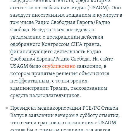
государственных агентств, среди которых
агентство по глобальным медиа (USAGM). Оно
заведует иностранным вещанием и курирует в
том числе Радио Свободная Европа/Радио
Свобода. Вслед за этим последовало
уведомление о прекращении действия
одобренного Конгрессом США гранта,
финансирующего деятельность Радио
Свободная Европа/Радио Свобода. На сайте
USAGM было
опубликовано
заявление, в
котором принятые решения объясняются
неэффективным, с точки зрения
администрации Трампа, расходованием
средств налогоплательщиков.
Президент медиакорпорации РСЕ/РС Стивен
Капус в заявлении вечером в субботу отметил,
что отмена грантового соглашения с USAGM
«стала бы огромным подарком для врагов