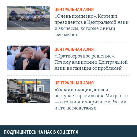
ЦЕНТРАЛЬНАЯ АЗИЯ
«Очень помпезно». Кортежи
президентов в Центральной Азии
и эксцессы, которые с ними
связывают
ЦЕНТРАЛЬНАЯ АЗИЯ
«Краткосрочное решение».
Почему амнистии в Центральной
Азии не панацея от проблемы?
ЦЕНТРАЛЬНАЯ АЗИЯ
«Украина защищается и
поступает правильно». Мигранты
— о топливном кризисе в России
и его последствиях
ПОДПИШИТЕСЬ НА НАС В СОЦСЕТЯХ