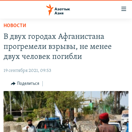
Доступность
ссылок
Вернуться
НОВОСТИ
к
ЦЕНТРАЛЬНАЯ АЗИЯ
В двух городах Афганистана
основному
НОВОСТИ
КАЗАХСТАН
содержанию
прогремели взрывы, не менее
ВОЙНА В УКРАИНЕ
Вернутся
КЫРГЫЗСТАН
двух человек погибли
к
НА ДРУГИХ ЯЗЫКАХ
УЗБЕКИСТАН
главной
19 сентября 2021, 09:53
ТАДЖИКИСТАН
ҚАЗАҚША
навигации
ПОДПИШИТЕСЬ НА НАС В СОЦСЕТЯХ
Вернутся
Поделиться
КЫРГЫЗЧА
к
ЎЗБЕКЧА
поиску
ТОҶИКӢ
Все сайты РСЕ/РС
TÜRKMENÇE