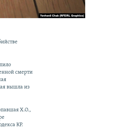
бийстве
упило
енной смерти
ная
рая вышла из
опавшая Х.О.,
ре
одекса КР.