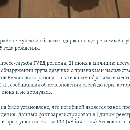
районе Чуйской области задержан подозреваемый в у
5 года рождения.
 пресс-служба ГУВД региона, 21 июня в милицию пост
 обнаружении трупа девушки с признаками насильств
есов Кеминского района. Позже к ним обратилась мест
.Л., сообщившая об исчезновении своей дочери, кото
 июня и не вернулась.
вия было установлено, что погибшей является ранее пр
ждения. Данный факт зарегистрирован в Едином реест
и проступков по статье 130 («Убийство») Уголовного к