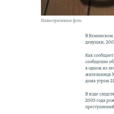
Иллюстративное фото.
В Кеминском 
девушки, 200
Как сообщает
сообщение об
в одном из л
жительница Х
дома утром 21
В ходе следст
2005 года ро
преступлений 