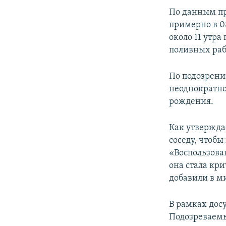
По данным пр
примерно в 08
около 11 утра
поливных раб
По подозрени
неоднократно
рождения.
Как утверждае
соседу, чтобы
«Воспользова
она стала кри
добавили в м
В рамках дос
Подозреваемы