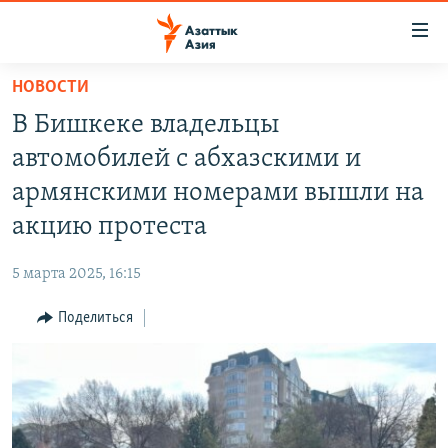
Доступность
ссылок
Вернуться
НОВОСТИ
к
ЦЕНТРАЛЬНАЯ АЗИЯ
В Бишкеке владельцы
основному
НОВОСТИ
КАЗАХСТАН
содержанию
автомобилей с абхазскими и
ВОЙНА В УКРАИНЕ
Вернутся
КЫРГЫЗСТАН
армянскими номерами вышли на
к
НА ДРУГИХ ЯЗЫКАХ
УЗБЕКИСТАН
акцию протеста
главной
ТАДЖИКИСТАН
ҚАЗАҚША
навигации
ПОДПИШИТЕСЬ НА НАС В СОЦСЕТЯХ
5 марта 2025, 16:15
Вернутся
КЫРГЫЗЧА
к
Поделиться
ЎЗБЕКЧА
поиску
ТОҶИКӢ
Все сайты РСЕ/РС
TÜRKMENÇE