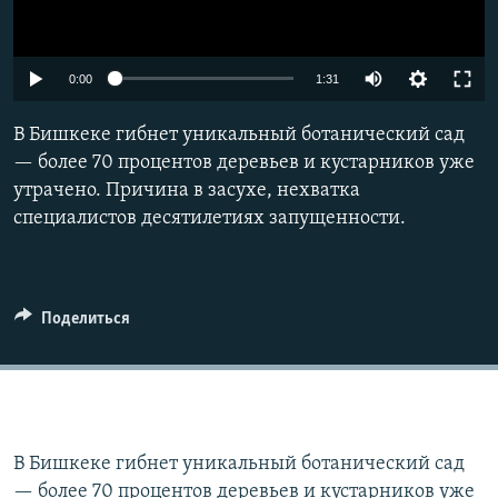
Auto
0:00
1:31
240p
В Бишкеке гибнет уникальный ботанический сад
360p
— более 70 процентов деревьев и кустарников уже
утрачено. Причина в засухе, нехватка
480p
специалистов десятилетиях запущенности.
720p
1080p
Поделиться
В Бишкеке гибнет уникальный ботанический сад
— более 70 процентов деревьев и кустарников уже
Auto
240p
360p
480p