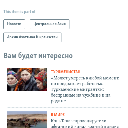
This item is part of
Новости
Центральная Азия
Архив Азаттыка Кыргызстан
Вам будет интересно
ТУРКМЕНИСТАН
«Может умереть в любой момент,
но продолжает работать».
Туркменские мигрантки:
бесправные на чужбине и на
родине
В МИРЕ
Кош-Тепа: спровоцирует ли
афганский канал водный кризис