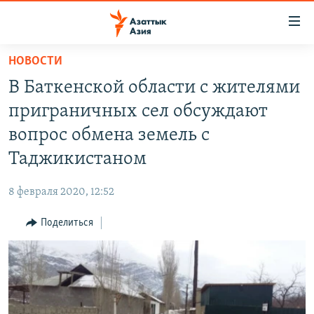
Доступность
ссылок
Вернуться
НОВОСТИ
к
ЦЕНТРАЛЬНАЯ АЗИЯ
В Баткенской области с жителями
основному
НОВОСТИ
КАЗАХСТАН
содержанию
приграничных сел обсуждают
ВОЙНА В УКРАИНЕ
Вернутся
КЫРГЫЗСТАН
вопрос обмена земель с
к
НА ДРУГИХ ЯЗЫКАХ
УЗБЕКИСТАН
Таджикистаном
главной
ТАДЖИКИСТАН
ҚАЗАҚША
навигации
ПОДПИШИТЕСЬ НА НАС В СОЦСЕТЯХ
8 февраля 2020, 12:52
Вернутся
КЫРГЫЗЧА
к
Поделиться
ЎЗБЕКЧА
поиску
ТОҶИКӢ
Все сайты РСЕ/РС
TÜRKMENÇE