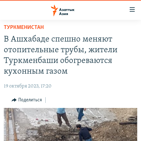
Доступность
ссылок
Вернуться
ТУРКМЕНИСТАН
к
ЦЕНТРАЛЬНАЯ АЗИЯ
В Ашхабаде спешно меняют
основному
НОВОСТИ
КАЗАХСТАН
содержанию
отопительные трубы, жители
ВОЙНА В УКРАИНЕ
Вернутся
КЫРГЫЗСТАН
Туркменбаши обогреваются
к
НА ДРУГИХ ЯЗЫКАХ
УЗБЕКИСТАН
кухонным газом
главной
ТАДЖИКИСТАН
ҚАЗАҚША
навигации
ПОДПИШИТЕСЬ НА НАС В СОЦСЕТЯХ
19 октября 2023, 17:20
Вернутся
КЫРГЫЗЧА
к
Поделиться
ЎЗБЕКЧА
поиску
ТОҶИКӢ
Все сайты РСЕ/РС
TÜRKMENÇE