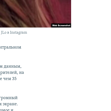
JLo в Instagram
ентральном
ым данным,
зрителей, на
е чем 35
огромный
 экране.
комое и