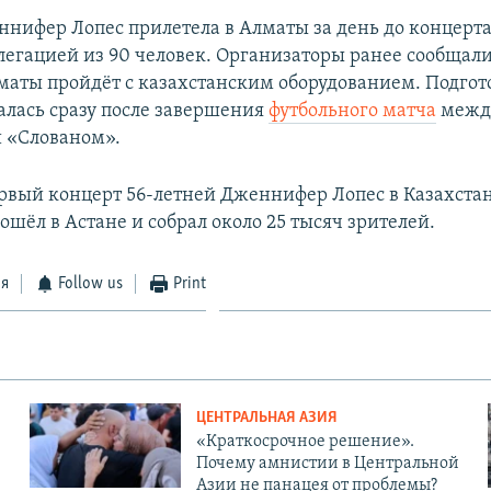
нифер Лопес прилетела в Алматы за день до концерта
елегацией из 90 человек. Организаторы ранее сообщали
маты пройдёт с казахстанским оборудованием. Подгот
алась сразу после завершения
футбольного матча
межд
 «Слованом».
ервый концерт 56-летней Дженнифер Лопес в Казахстане
ошёл в Астане и собрал около 25 тысяч зрителей.
ся
Follow us
Print
ЦЕНТРАЛЬНАЯ АЗИЯ
«Краткосрочное решение».
Почему амнистии в Центральной
Азии не панацея от проблемы?