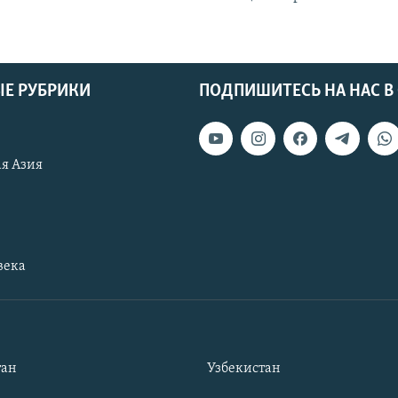
Е РУБРИКИ
ПОДПИШИТЕСЬ НА НАС В
я Азия
века
тан
Узбекистан