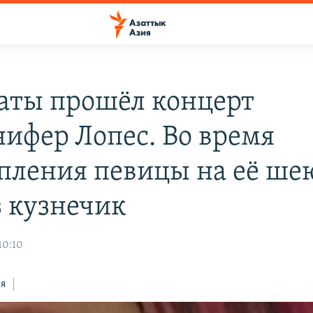
аты прошёл концерт
ифер Лопес. Во время
пления певицы на её ше
з кузнечик
10:10
ся