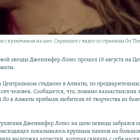
с кузнечиком на шее. Скриншот с видео со страницы On The 
вой звезды Дженнифер Лопес прошел 10 августа на Ц
лматы.
а Центральном стадионе в Алматы, по предварительн
сяч человек. Сообщается, что, помимо казахстанских 
 Ло в Алматы прибыли любители её творчества из боле
тупления Дженнифер Лопес на шею певицы забрался 
оисходящее показывалось крупным планом на большом
вила выдержка артистки, которая скинула с себя насе