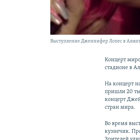
Выступление Дженнифер Лопес в Алматы 
Концерт миро
стадионе в А
На концерт н
пришли 20 ты
концерт Джей
стран мира.
Во время выс
кузнечик. Пр
Зрителей уди