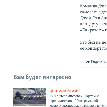
Команда Джен
самолёте с д
Джей Ло в Ал
концерту нач
«Кайратом» и
Это был не п
её концерт пр
Поделить
Вам будет интересно
ЦЕНТРАЛЬНАЯ АЗИЯ
«Очень помпезно». Кортежи
президентов в Центральной
Азии и эксцессы, которые с ними