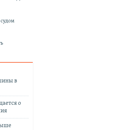
 судом
ть
шины в
щается о
ния
выше