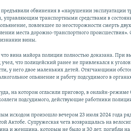
предъявили обвинения в «нарушении эксплуатации 
м, управляющим транспортными средствами в состоян
 опьянение, повлекшее по неосторожности смерть двух
влении места дорожно-транспортного происшествия». 
ризнании вины.
, что вина майора полиции полностью доказана. При 
 учел, что полицейский ранее не привлекался к уголо
сти, у него двое маленьких детей. Отягчающими обст
 алкогольное опьянение и работу подсудимого в органа
суда, на котором огласили приговор, в онлайн-режиме
оллеги подсудимого, действующие работники полици
ным исходом произошло вечером 23 июля 2024 года ря
той Актобе. Супружеская чета возвращалась на велосип
ина и женщина, которым не было и 30 лет, погибли на 