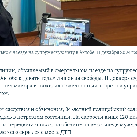
ном наезде на супружескую чету в Актобе. 11 декабря 2024 го
лиции, обвиняемый в смертельном наезде на супружес
Актобе к девяти годам лишения свободы. 11 декабря с
вания майора и наложил пожизненный запрет на упра
том.
м следствия и обвинения, 34-летний полицейский сел з
одясь в нетрезвом состоянии. На скорости выше 120 ки
л на передвигавшихся на обочине на велосипеде мужч
ле чего скрылся с места ДТП.