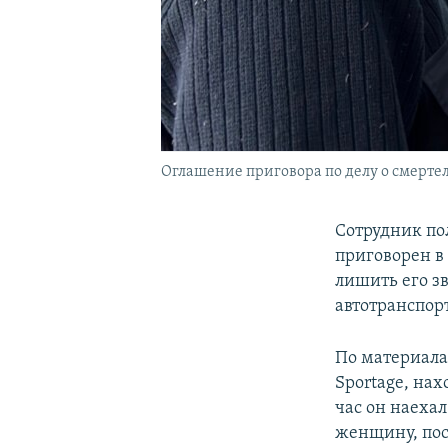
Оглашение приговора по делу о смертель
Сотрудник по
приговорен в 
лишить его з
автотранспор
По материала
Sportage, нах
час он наеха
женщину, пос