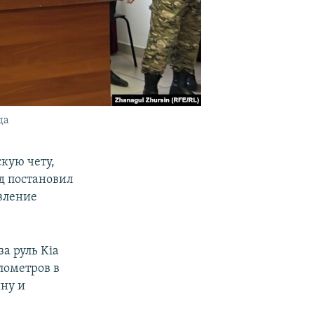
да
кую чету,
уд постановил
вление
а руль Kia
лометров в
ину и