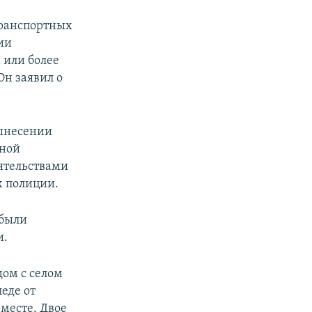
транспортных
ии
 или более
Он заявил о
вынесении
вной
оятельствами
х полиции.
 были
и.
дом с селом
еде от
месте. Двое