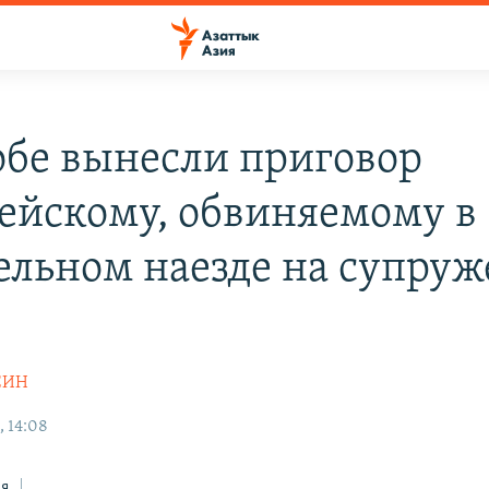
обе вынесли приговор
ейскому, обвиняемому в
ельном наезде на супру
СИН
, 14:08
ся