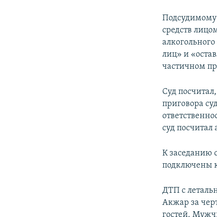
Подсудимому 
средств лицо
алкогольного
лиц» и «оста
частичном п
Суд посчитал
приговора суд
ответственно
суд посчитал
К заседанию 
подключены к
ДТП с леталь
Акжар за чер
гостей. Мужч