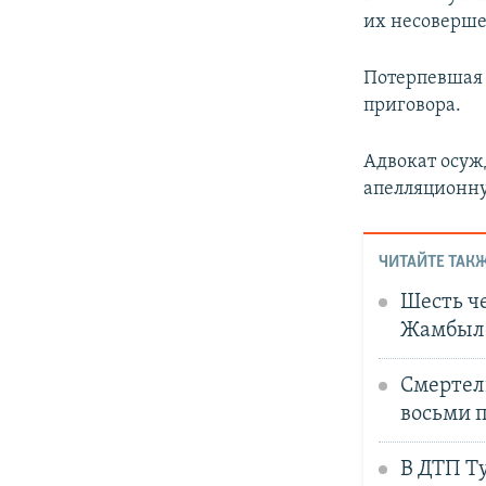
их несоверше
Потерпевшая 
приговора.
Адвокат осуж
апелляционну
ЧИТАЙТЕ ТАКЖ
Шесть ч
Жамбылс
Смертель
восьми 
В ДТП Т