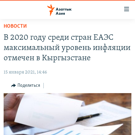
Доступность
ссылок
Вернуться
НОВОСТИ
к
ЦЕНТРАЛЬНАЯ АЗИЯ
В 2020 году среди стран ЕАЭС
основному
НОВОСТИ
КАЗАХСТАН
содержанию
максимальный уровень инфляции
ВОЙНА В УКРАИНЕ
Вернутся
КЫРГЫЗСТАН
отмечен в Кыргызстане
к
НА ДРУГИХ ЯЗЫКАХ
УЗБЕКИСТАН
главной
15 января 2021, 14:46
ТАДЖИКИСТАН
ҚАЗАҚША
навигации
ПОДПИШИТЕСЬ НА НАС В СОЦСЕТЯХ
Вернутся
Поделиться
КЫРГЫЗЧА
к
ЎЗБЕКЧА
поиску
ТОҶИКӢ
Все сайты РСЕ/РС
TÜRKMENÇE