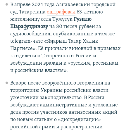
В апреле 2024 года Азнакаевский городской
суд Татарстана
оштрафовал
63-летнюю
жительницу села Тумутук
Рузилю
Шарафутдинову
на 80 тысяч рублей за
аудиосообщения, опубликованные в том же
telegram-чате «Яӊарыш Татар Халык
Партиясе». Её признали виновной в призывах
к отделению Татарстана от России и
возбуждении вражды к «русским, россиянам
и российским властям».
Вскоре после вооружённого вторжения на
территорию Украины российские власти
ужесточили законодательство. В России
возбуждают административные и уголовные
дела против участников антивоенных акций
по новым статьям о «дискредитации»
российской армии и распространении