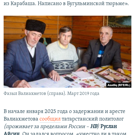
из Карабаша. Написано в Бугульминской тюрьме».
Фазыл Валиахметов (справа). Март 2019 года
В начале января 2025 года о задержании и аресте
Валиахметова
сообщил
татарстанский политолог
(проживает за пределами России –
НВ
)
Руслан
Айсин
. Он задался вопросом, «уместно ли в таком