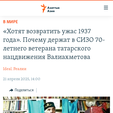
Доступность
ссылок
Вернуться
В МИРЕ
к
ЦЕНТРАЛЬНАЯ АЗИЯ
«Хотят возвратить ужас 1937
основному
НОВОСТИ
КАЗАХСТАН
содержанию
года». Почему держат в СИЗО 70-
ВОЙНА В УКРАИНЕ
Вернутся
КЫРГЫЗСТАН
летнего ветерана татарского
к
НА ДРУГИХ ЯЗЫКАХ
УЗБЕКИСТАН
нацдвижения Валиахметова
главной
ТАДЖИКИСТАН
ҚАЗАҚША
навигации
ПОДПИШИТЕСЬ НА НАС В СОЦСЕТЯХ
Ideal. Реалии
Вернутся
КЫРГЫЗЧА
к
21 апреля 2025, 14:00
ЎЗБЕКЧА
поиску
Поделиться
ТОҶИКӢ
Все сайты РСЕ/РС
TÜRKMENÇE