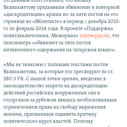
По данным «Idel.Реалии», что Фазылу
Валиахметову предъявили обвинение в повторной
«дискредитации» армии из-за пяти постов на его
странице во «ВКонтакте» в период с декабря 2023-
го по февраль 2024 года. В
проекте
«Поддержка
политзаключенных. Мемориал»
подтвердили
, что
пенсионера «обвиняют за пять постов
антивоенного содержания на татарском языке».
«Мы не знакомы с полными текстами постов
Валиахметова, за которые его преследуют по ст.
280.3 УК. С нашей точки зрения, введение в
законодательство запрета на дискредитацию
действий российских вооруженных сил и
госорганов за рубежом явилось необоснованным
ограничением права на свободу выражения
мнения, призванным подавить критику
политического курса властей. Поэтому