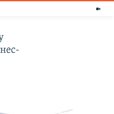
у
нес-