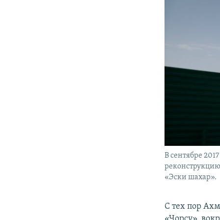
В сентябре 2017
реконструкцию 
«Эски шахар».
С тех пор Ах
«Чорсу», вок