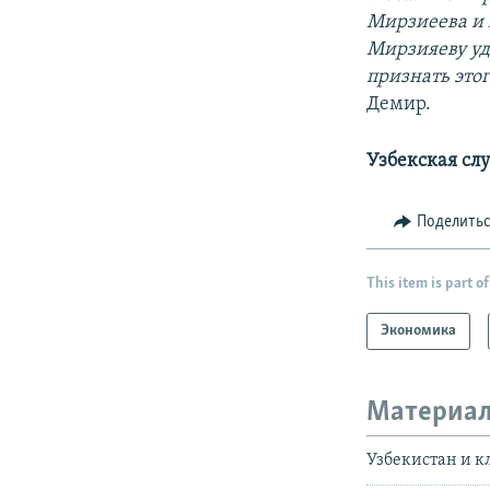
Мирзиеева и 
Мирзияеву уд
признать это
Демир.
Узбекская сл
Поделить
This item is part of
Экономика
Материал
Узбекистан и к