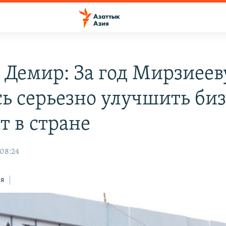
 Демир: За год Мирзиеев
сь серьезно улучшить биз
т в стране
 08:24
ся