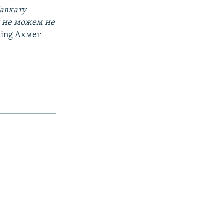
авкату
ы не можем не
ding Ахмет