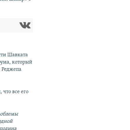
сти Шавката
рума, который
и Реджепа
 что все его
роблемы
одной
сподина