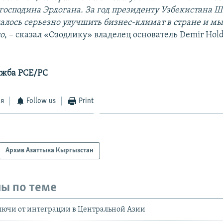
господина Эрдогана. За год президенту Узбекистана Ш
алось серьезно улучшить бизнес-климат в стране и м
го
, – сказал «Озодлику» владелец основатель Demir Hol
ужба РСЕ/РС
ся
Follow us
Print
Архив Азаттыка Кыргызстан
ы по теме
лючи от интеграции в Центральной Азии