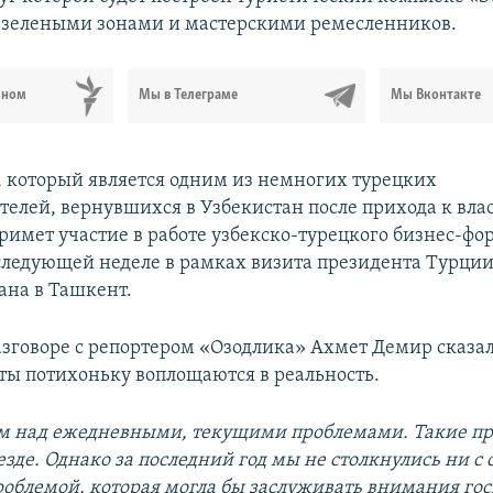
 зелеными зонами и мастерскими ремесленников.
ьном
Мы в Телеграме
Мы Вконтакте
 который является одним из немногих турецких
елей, вернувшихся в Узбекистан после прихода к вла
римет участие в работе узбекско-турецкого бизнес-фо
 следующей неделе в рамках визита президента Турци
ана в Ташкент.
азговоре с репортером «Озодлика» Ахмет Демир сказал,
ты потихоньку воплощаются в реальность.
ем над ежедневными, текущими проблемами. Такие п
зде. Однако за последний год мы не столкнулись ни с 
роблемой, которая могла бы заслуживать внимания го