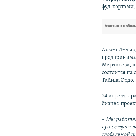
фуд-кортами,
Азаттык в мобил
Ахмет Демир,
предпринимат
Мирзиеева, п
состоится на
Тайипа Эрдог
24 апреля в р
бизнес-проек
– Мы работа
существуют ве
глобальной п