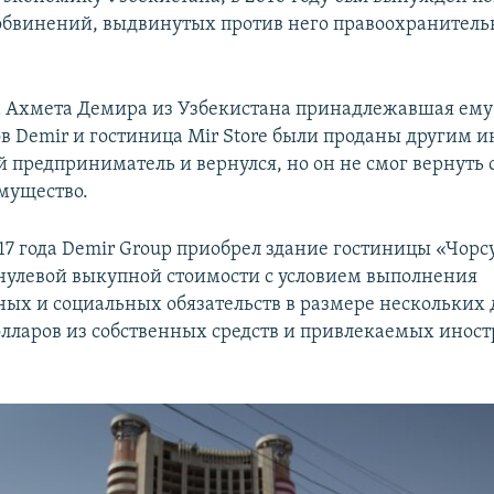
 обвинений, выдвинутых против него правоохранител
а Ахмета Демира из Узбекистана принадлежавшая ему
в Demir и гостиница Mir Store были проданы другим и
й предприниматель и вернулся, но он не смог вернуть 
мущество.
17 года Demir Group приобрел здание гостиницы «Чорс
нулевой выкупной стоимости с условием выполнения
ых и социальных обязательств в размере нескольких 
лларов из собственных средств и привлекаемых инос