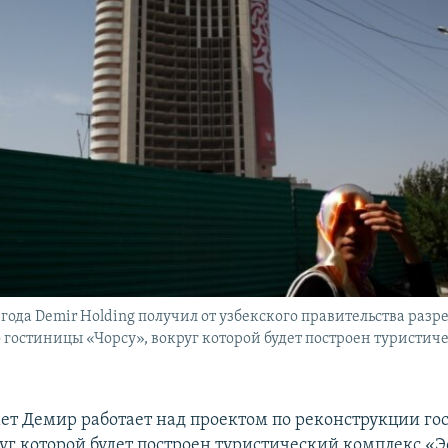
 года Demir Holding получил от узбекского правительства раз
гостиницы «Чорсу», вокруг которой будет построен туристич
мет Демир работает над проектом по реконструкции г
руг которой будет построен туристический комплекс «