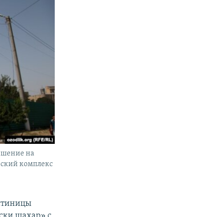
решение на
еский комплекс
остиницы
Эски шахар» с