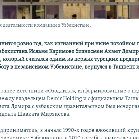
я деятельности компании в Узбекистане.
лнится ровно год, как изгнанный при ныне покойном 
збекистана Исламе Каримове бизнесмен Ахмет Демир,
g, который считался одним из первых турецких предпр
оту в независимом Узбекистане, вернулся в Ташкент 
.
 ранее источники «Озодлика», информированные о по
между владельцем Demir Holding и официальным Ташк
ета Демира с узбекским правительством был исчерпа
идента Шавката Мирзиеева.
дприниматель, в начале 1990-х годов вложивший кру
 экономику Узбекистана, в 2010 году был вынужден п