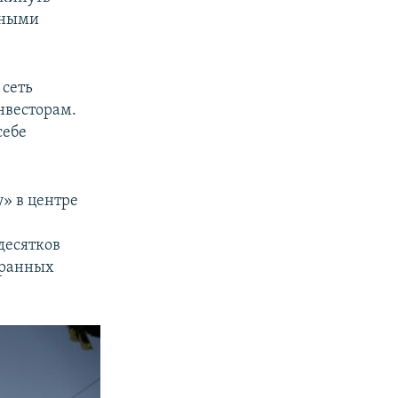
ьными
 сеть
нвесторам.
себе
у» в центре
десятков
транных