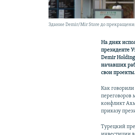
Здание Demir/Mir Store до прекращени
На днях испо
президенте У
Demir Holdin
начавших раб
свои проекты
Как говорили
переговоров 
конфликт Ахм
приказу през
Турецкий пре
инвестиции в