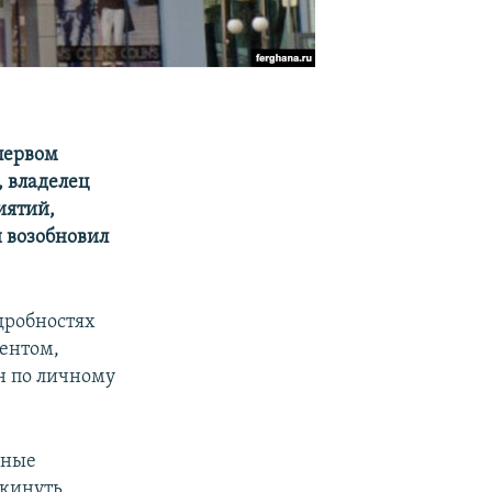
первом
 владелец
иятий,
и возобновил
дробностях
ентом,
н по личному
пные
окинуть