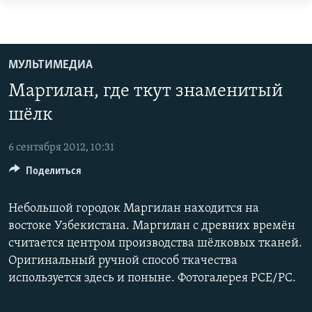
Доступность
ссылок
ЦЕНТРАЛЬНАЯ АЗИЯ
Вернуться
НОВОСТИ
КАЗАХСТАН
МУЛЬТИМЕДИА
к
ВОЙНА В УКРАИНЕ
КЫРГЫЗСТАН
Маргилан, где ткут знаменитый
основному
НА ДРУГИХ ЯЗЫКАХ
содержанию
УЗБЕКИСТАН
шёлк
Вернутся
ТАДЖИКИСТАН
ҚАЗАҚША
к
ПОДПИШИТЕСЬ НА НАС В СОЦСЕТЯХ
6 сентября 2012, 10:31
КЫРГЫЗЧА
главной
Поделиться
навигации
ЎЗБЕКЧА
Вернутся
Небольшой городок Маргилан находится на
ТОҶИКӢ
Все сайты РСЕ/РС
к
востоке Узбекистана. Маргилан с древних времён
поиску
TÜRKMENÇE
считается центром производства шёлковых тканей.
Оригинальный ручной способ ткачества
используется здесь и поныне. Фотогалерея РСЕ/РС.