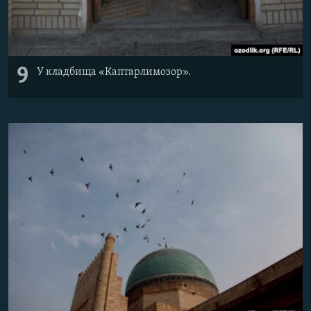
9
У кладбища «Каптарлимозор».