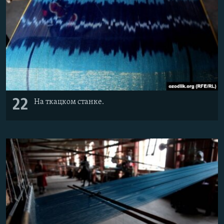
22
На ткацком станке.