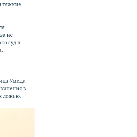
и тяжкие
ля
ва не
ко суд в
а.
лица Умида
бвинения в
ся ложью.