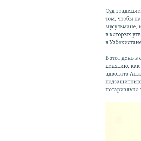
Суд традицио
том, чтобы н
мусульмане, 
в которых ут
в Узбекистане
В этот день в
понятию, как
адвоката Анж
подзащитных 
нотариально 