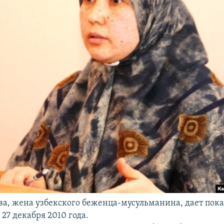
а, жена узбекского беженца-мусульманина, дает пока
 27 декабря 2010 года.