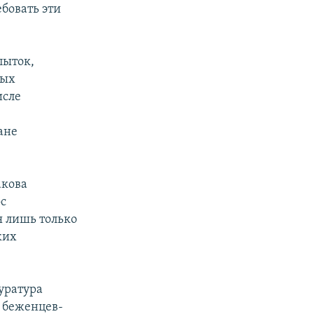
ебовать эти
пыток,
ных
исле
ане
акова
ос
я лишь только
ких
куратура
х беженцев-