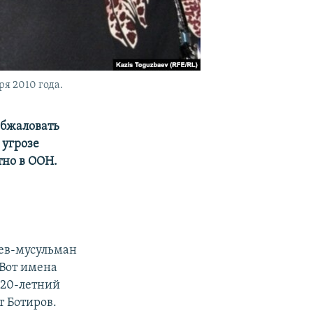
я 2010 года.
обжаловать
 угрозе
тно в ООН.
ев-мусульман
 Вот имена
 20-летний
т Ботиров.