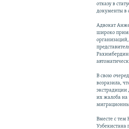
отказу в стат
документы в с
Адвокат Анже
широко прим
организаций,
представител
Рахимбердино
автоматическ
В свою очере
возразила, ч
экстрадиции 
их жалоба на
миграционных
Вместе с тем 
Узбекистана 