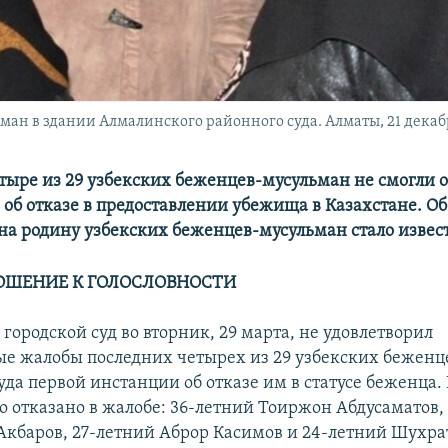
ан в здании Алмалинского районного суда. Алматы, 21 декабр
тыре из 29 узбекских беженцев-мусульман не смогли 
 об отказе в предоставлении убежища в Казахстане. Об
на родину узбекских беженцев-мусульман стало извес
ОШЕНИЕ К ГОЛОСЛОВНОСТИ
ородской суд во вторник, 29 марта, не удовлетворил
е жалобы последних четырех из 29 узбекских беженц
уда первой инстанции об отказе им в статусе беженца.
ло отказано в жалобе: 36-летний Тоиржон Абдусаматов,
Акбаров, 27-летний Аброр Касимов и 24-летний Шухра