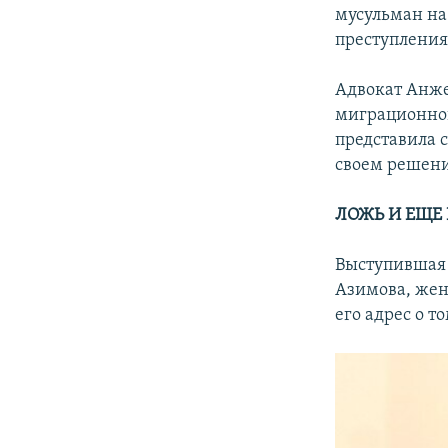
мусульман на
преступления
Адвокат Анже
миграционной
представила 
своем решени
ЛОЖЬ И ЕЩЕ 
Выступившая 
Азимова, жен
его адрес о т