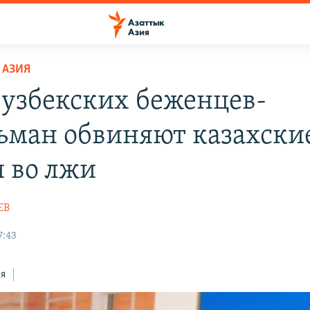
 АЗИЯ
узбекских беженцев-
ьман обвиняют казахски
и во лжи
ЕВ
7:43
ся