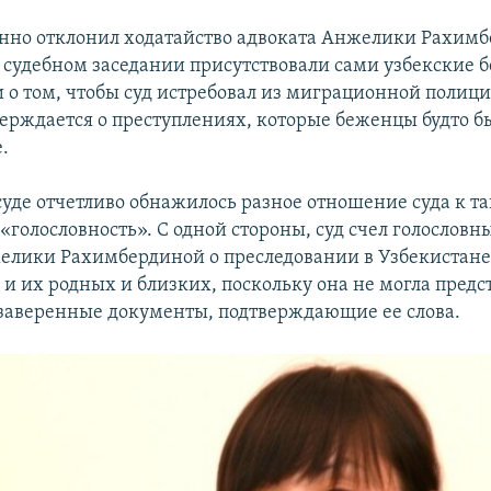
нно отклонил ходатайство адвоката Анжелики Рахимб
а судебном заседании присутствовали сами узбекские 
и о том, чтобы суд истребовал из миграционной полиц
верждается о преступлениях, которые беженцы будто 
.
 суде отчетливо обнажилось разное отношение суда к т
 «голословность». С одной стороны, суд счел голослов
елики Рахимбердиной о преследовании в Узбекистане
и их родных и близких, поскольку она не могла предс
заверенные документы, подтверждающие ее слова.