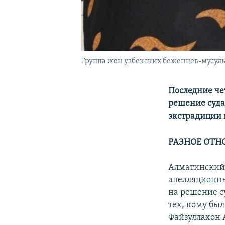
Группа жен узбекских беженцев-мусульм
Последние че
решение суда
экстрадиции 
РАЗНОЕ ОТН
Алматинский г
апелляционны
на решение с
тех, кому бы
Файзуллахон 