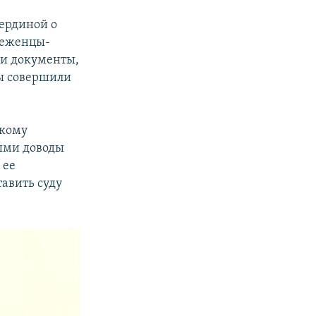
ердиной о
беженцы-
ии документы,
бы совершили
акому
ными доводы
 ее
тавить суду