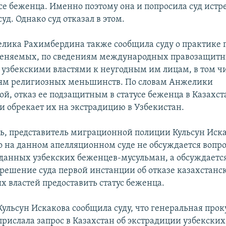
усе беженца. Именно поэтому она и попросила суд истр
уд. Однако суд отказал в этом.
лика Рахимбердина также сообщила суду о практике 
еняемых, по сведениям международных правозащит
 узбекскими властями к неугодным им лицам, в том ч
ям религиозных меньшинств. По словам Анжелики
й, отказ ее подзащитным в статусе беженца в Казахст
и обрекает их на экстрадицию в Узбекистан.
дь, представитель миграционной полиции Кульсун Иск
то на данном апелляционном суде не обсуждается вопр
данных узбекских беженцев-мусульман, а обсуждаетс
 решение суда первой инстанции об отказе казахстанс
 властей предоставить статус беженца.
Кульсун Искакова сообщила суду, что генеральная про
прислала запрос в Казахстан об экстрадиции узбекски