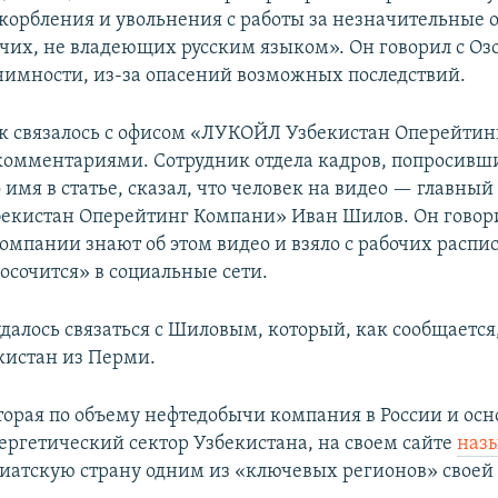
корбления и увольнения с работы за незначительные
чих, не владеющих русским языком». Он говорил с Оз
нимности, из-за опасений возможных последствий.
к связалось с офисом «ЛУКОЙЛ Узбекистан Оперейтин
комментариями. Сотрудник отдела кадров, попросивш
 имя в статье, сказал, что человек на видео — главный
кистан Оперейтинг Компани» Иван Шилов. Он говори
омпании знают об этом видео и взяло с рабочих распис
осочится» в социальные сети.
далось связаться с Шиловым, который, как сообщается
екистан из Перми.
орая по объему нефтедобычи компания в России и ос
нергетический сектор Узбекистана, на своем сайте
наз
иатскую страну одним из «ключевых регионов» своей