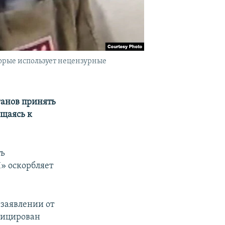
орые использует нецензурные
ганов принять
щаясь к
ть
» оскорбляет
заявлении от
фицирован