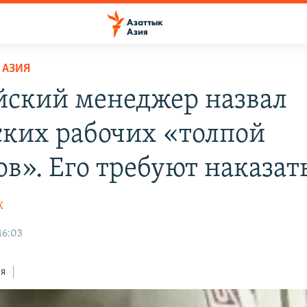
 АЗИЯ
йский менеджер назвал
ских рабочих «толпой
ов». Его требуют наказат
К
16:03
ся