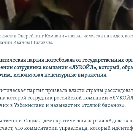
кистан Оперейтинг Компани» назвал человека на видео, кот
мпании Иваном Шиловым.
литическая партия потребовала от государственных ор
ении сотрудника компании «ЛУКОЙЛ», который, обра
чим, использовал нецензурные выражения.
литическая партия призвала власти страны расследова
 на которой сотрудник российской компании «ЛУКОЙЛ
чих в Узбекистане и называет их «толпой баранов».
ственная Социал-демократическая партия «Адолат» в 
мечает, что комментарии управленца, который иденти