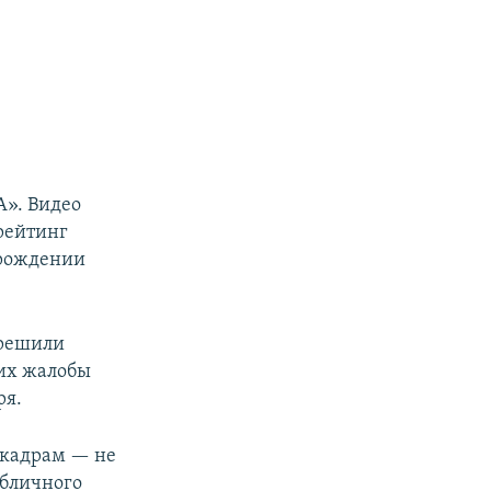
А». Видео
рейтинг
орождении
 решили
 их жалобы
ря.
 кадрам — не
убличного