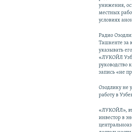
унижения, ос
местных рабо
условиях ано
Радио Озодли
Ташкенте за 
указывать его
«ЛУКОЙЛ Узбе
руководство к
запись «не пр
Озодлику не у
работу в Узб
«ЛУКОЙЛ», вт
инвестор в э
центральноаз