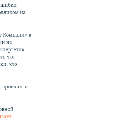
 ошибки
одликом на
г Компани» в
ий не
 энергетик
т, что
ки, что
, приехал на
новной
ывает