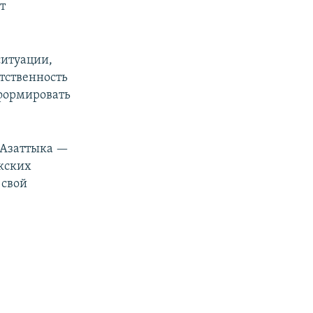
т
ситуации,
тственность
формировать
 Азаттыка —
кских
 свой