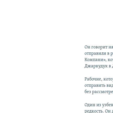
Он говорит н
отправили в 
Компани», ко
Джаркудук в 
Рабочие, кот
отправить ви
без рассмотре
Один из узбе
редкость. Он