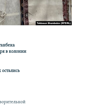
танбека
аря в колонии
х остались
творительной