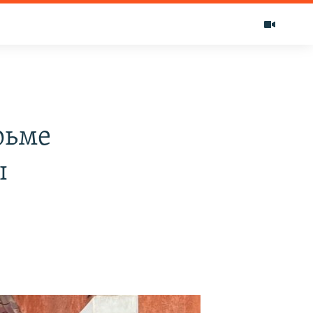
рьме
ы