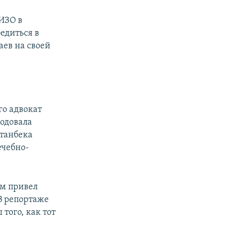
СИЗО в
едиться в
аев на своей
го адвокат
одовала
станбека
ечебно-
ом привел
В репортаже
того, как тот