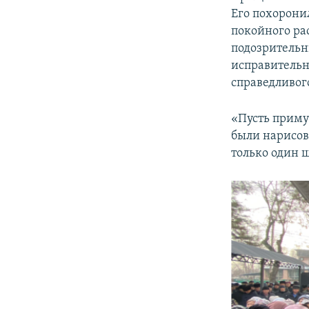
Его похорони
покойного рас
подозрительны
исправительн
справедливог
«Пусть примут
были нарисова
только один 