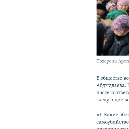
Похороны Арст
В обществе в
Абдылдаева. 
после соотве
следующие в
«1. Какие об
самоубийство