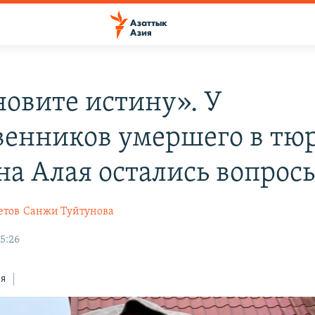
новите истину». У
венников умершего в тю
на Алая остались вопрос
етов
Санжи Туйтунова
5:26
ся