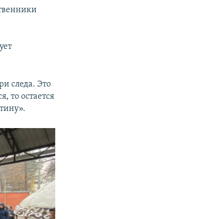
ственники
ует
ри следа. Это
я, то остается
тину».