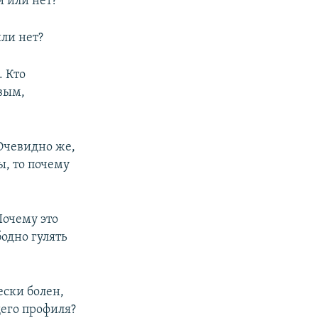
и или нет?
ли нет?
. Кто
вым,
 Очевидно же,
ы, то почему
Почему это
бодно гулять
ески болен,
щего профиля?