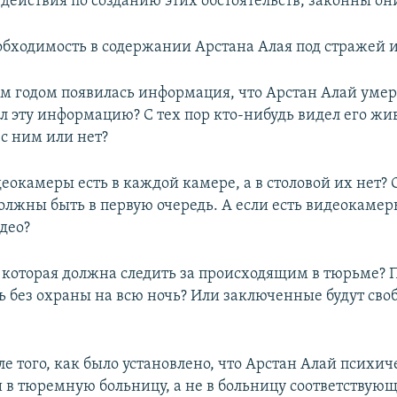
действия по созданию этих обстоятельств, законны он
еобходимость в содержании Арстана Алая под стражей и
ым годом появилась информация, что Арстан Алай умер
л эту информацию? С тех пор кто-нибудь видел его жи
 с ним или нет?
еокамеры есть в каждой камере, а в столовой их нет?
олжны быть в первую очередь. А если есть видеокамер
део?
а, которая должна следить за происходящим в тюрьме? 
ь без охраны на всю ночь? Или заключенные будут сво
ле того, как было установлено, что Арстан Алай психич
и в тюремную больницу, а не в больницу соответствую