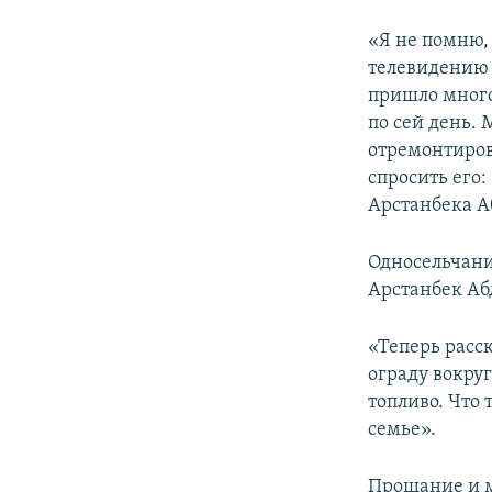
«Я не помню, 
телевидению и
пришло много 
по сей день.
отремонтиров
спросить его:
Арстанбека А
Односельчан
Арстанбек Аб
«Теперь расск
ограду вокру
топливо. Что
семье».
Прощание и м