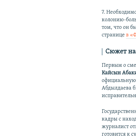
7. Необходимо
колонию-боль
том, что он б
странице
в «
Сюжет на
Первым о сме
Кайсын Абак
официальную 
Абдылдаева б
исправительн
Государствен
кадры с нахо
журналист от
готовится к с