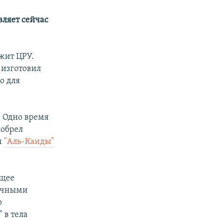
ляет сейчас
жит ЦРУ.
 изготовил
о для
. Одно время
иобрел
м
"Аль-Каиды"
ющее
бычными
р
 в тела