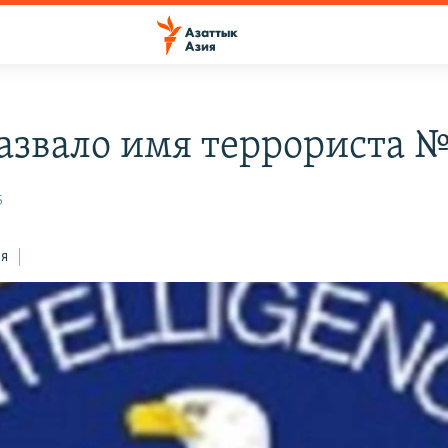
азвало имя террориста №
5
ся