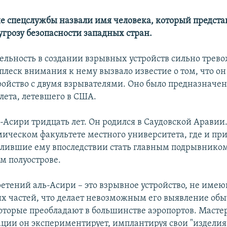
 спецслужбы назвали имя человека, который представ
грозу безопасности западных стран.
тельность в создании взрывных устройств сильно трево
плеск внимания к нему вызвало известие о том, что он
ройство с двумя взрывателями. Оно было предназначен
лета, летевшего в США.
-Асири тридцать лет. Он родился в Саудовской Аравии
мическом факультете местного университета, где и пр
олившие ему впоследствии стать главным подрывнико
м полуострове.
ретений аль-Асири – это взрывное устройство, не име
х частей, что делает невозможным его выявление о
оторые преобладают в большинстве аэропортов. Масте
ии он экспериментирует, имплантируя свои "изделия"