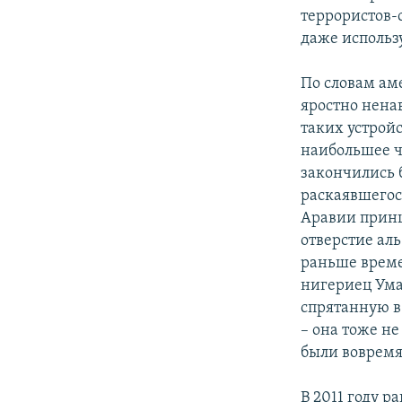
террористов-
даже использ
По словам ам
яростно нена
таких устрой
наибольшее ч
закончились б
раскаявшегос
Аравии принц
отверстие ал
раньше времен
нигериец Ума
cпрятанную в
– она тоже не
были воврем
В 2011 году 