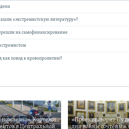
адена
 нашли «экстремистскую литературу»?
ерешли на самофинансирование
экстремистом
 как повод к кровопролитию?
 помпезно». Кортежи
«Проект говорит Пут
ентов в Центральной
дни войны сочтены». 