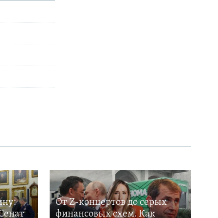
ину:
От Z-концертов до серых
Сенат
финансовых схем. Как