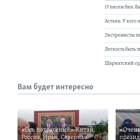
17 писем бин Л
Астана: У кого
Экстремисты п
Легкость быть 
Шариатский суд
Вам будет интересно
«Ось потрясений». Китай,
«Очень
Россия, Иран, Северная
презид