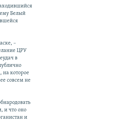
 находившийся
чему Белый
ившейся
аске, –
желание ЦРУ
еудач в
 публично
, на которое
ее совсем не
обнародовать
, и что оно
фганистан и