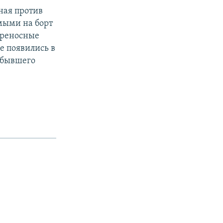
ная против
мыми на борт
ереносные
е появились в
 бывшего