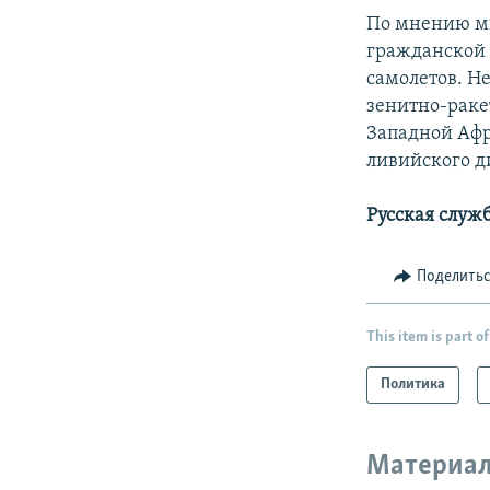
По мнению мн
гражданской 
самолетов. Н
зенитно-раке
Западной Афр
ливийского д
Русская служ
Поделить
This item is part of
Политика
Материал