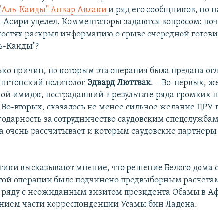
 "Аль-Каиды" Анвар Авлаки
и ряд его сообщников, но
ь-Асири уцелел. Комментаторы задаются вопросом: по
ностях раскрыл информацию о срыве очередной готов
ь-Каиды"?
ько причин, по которым эта операция была предана огл
ингтонский политолог
Эдвард Люттвак
. – Во-первых, 
вой имидж, пострадавший в результате ряда громких н
 Во-вторых, сказалось не менее сильное желание ЦРУ
годарность за сотрудничество саудовским спецслужбам
а очень рассчитывает и которым саудовские партнеры 
тики высказывают мнение, что решение Белого дома 
этой операции было подчинено предвыборным расчетам
м ряду с неожиданным визитом президента Обамы в А
нием части корреспонденции Усамы бин Ладена.