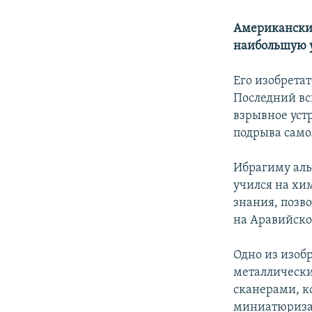
Американские
наибольшую у
Его изобрета
Последний вс
взрывное уст
подрыва само
Ибрагиму аль
учился на хи
знания, позв
на Аравийско
Одно из изоб
металлически
сканерами, к
миниатюризац