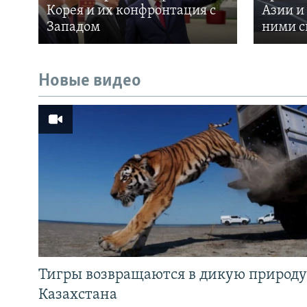
Корея и их конфронтация с
Азии и
Западом
ними с
Новые видео
Тигры возвращаются в дикую природу
Казахстана