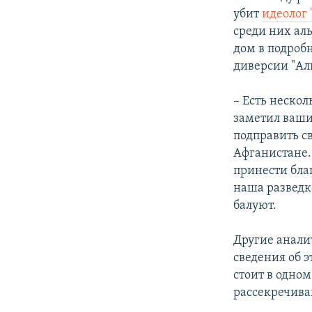
убит
идеолог
среди них ал
дом в подроб
диверсии "Ал
– Есть нескол
заметил ваш
подправить с
Афганистане.
принести бла
наша разведк
балуют.
Другие анали
сведения об 
стоит в одно
рассекречива