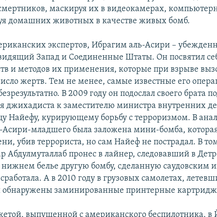
смертников, маскируя их в видеокамерах, компьютер
уя домашних животных в качестве живых бомб.
ериканских экспертов, Ибрагим аль-Асири – убежден
видящий Запад и Соединенные Штаты. Он посвятил се
ств и методов их применения, которые при взрыве выз
исло жертв. Тем не менее, самые известные его опер
езрезультатно. В 2009 году он подослал своего брата п
я джихадиста к заместителю министра внутренних де
у Найефу, курирующему борьбу с терроризмом. В ана
ь-Асири-младшего была заложена мини-бомба, которая
и, убив террориста, но сам Найеф не пострадал. В то
р Абдулмуталлаб пронес в лайнер, следовавший в Детр
 нижнем белье другую бомбу, сделанную саудовским 
 сработала. А в 2010 году в грузовых самолетах, летевш
я обнаружены заминированные принтерные картридж
ракетой, выпущенной с американского беспилотника, в