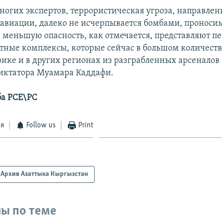
огих экспертов, террористическая угроза, направлен
авиации, далеко не исчерпывается бомбами, проноси
е меньшую опасность, как отмечается, представляют п
тные комплексы, которые сейчас в большом количеств
ике и в других регионах из разграбленных арсеналов
иктатора Муамара Каддафи.
ба РСЕ\РС
ся
Follow us
Print
Архив Азаттыка Кыргызстан
ы по теме