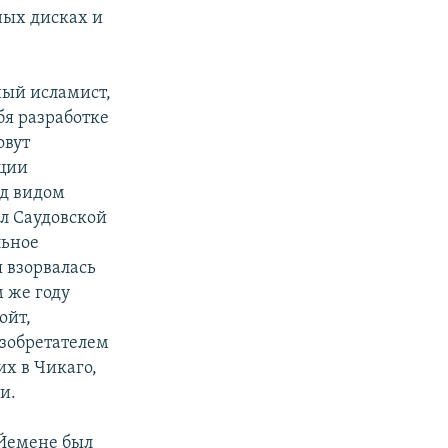
ных дисках и
ный исламист,
бя разработке
овут
ации
од видом
л Саудовской
льное
 взорвалась
м же году
ойт,
изобретателем
их в Чикаго,
и.
 Йемене был