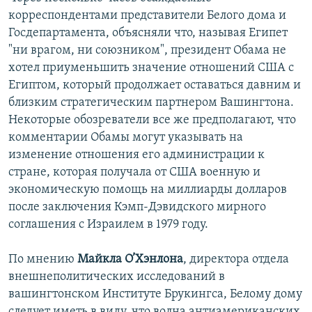
корреспондентами представители Белого дома и
Госдепартамента, объясняли что, называя Египет
"ни врагом, ни союзником", президент Обама не
хотел приуменьшить значение отношений США с
Египтом, который продолжает оставаться давним и
близким стратегическим партнером Вашингтона.
Некоторые обозреватели все же предполагают, что
комментарии Обамы могут указывать на
изменение отношения его администрации к
стране, которая получала от США военную и
экономическую помощь на миллиарды долларов
после заключения Кэмп-Дэвидского мирного
соглашения с Израилем в 1979 году.
По мнению
Майкла О’Хэнлона
, директора отдела
внешнеполитических исследований в
вашингтонском Институте Брукингса, Белому дому
следует иметь в виду, что волна антиамериканских