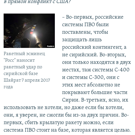
в прямой конфликт с США?
– Во-первых, российские
системы ПВО были
поставлены, чтобы
защищать лишь
российский контингент, а
Ракетный эсминец
не сирийский. Во-вторых,
"Росс" наносит
они только находятся в двух
ракетный удар по
местах, там системы С-400
сирийской базе
и системы С-300, они с
Шайрат 7 апреля 2017
этих мест абсолютно не
года
покрывают большие части
Сирии. В-третьих, ясно, их
использовать не хотели, но даже если бы хотели,
они, я уверен, не смогли бы из-за двух причин. Во-
первых, сбить крылатую ракету можно, если
система ПВО стоит на базе, которая является целью.