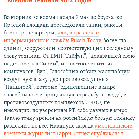
военной техники 90-х годов
Во вторник во время парада 9 мая по брусчатке
Красной площади проследовали танки, ракеты,
бронетранспортеры,
или, в трактовке
информационной службы Russia Today
, более ста
единиц вооружений, соответствующих последнему
слову техники. От БМП "Тайфун", "доказавшей свою
надежность в Сирии", и ракетно-зенитных
комплексов "Бук", "способных отбить масштабную
воздушную атаку", до противовоздушных
"Панцирей", которые "единственные в мире
способны вести прицельную стрельбу на ходу", и
противовоздушных комплексов С-400, не
имеющих, по уверениям RT, себе равных в мире.
Такую точку зрения на российскую боевую технику
разделяют не все. Накануне парада
американский
военный журналист Гарри Уэтцел опубликовал