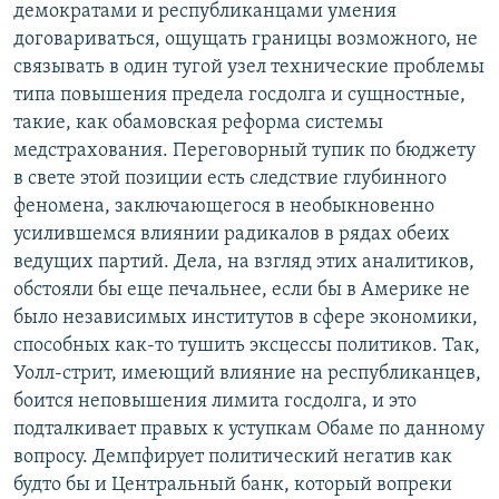
демократами и республиканцами умения
договариваться, ощущать границы возможного, не
связывать в один тугой узел технические проблемы
типа повышения предела госдолга и сущностные,
такие, как обамовская реформа системы
медстрахования. Переговорный тупик по бюджету
в свете этой позиции есть следствие глубинного
феномена, заключающегося в необыкновенно
усилившемся влиянии радикалов в рядах обеих
ведущих партий. Дела, на взгляд этих аналитиков,
обстояли бы еще печальнее, если бы в Америке не
было независимых институтов в сфере экономики,
способных как-то тушить эксцессы политиков. Так,
Уолл-стрит, имеющий влияние на республиканцев,
боится неповышения лимита госдолга, и это
подталкивает правых к уступкам Обаме по данному
вопросу. Демпфирует политический негатив как
будто бы и Центральный банк, который вопреки