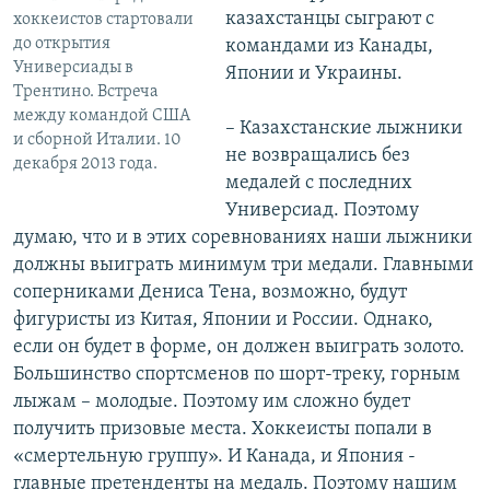
казахстанцы сыграют с
хоккеистов стартовали
до открытия
командами из Канады,
Универсиады в
Японии и Украины.
Трентино. Встреча
между командой США
– Казахстанские лыжники
и сборной Италии. 10
не возвращались без
декабря 2013 года.
медалей с последних
Универсиад. Поэтому
думаю, что и в этих соревнованиях наши лыжники
должны выиграть минимум три медали. Главными
соперниками Дениса Тена, возможно, будут
фигуристы из Китая, Японии и России. Однако,
если он будет в форме, он должен выиграть золото.
Большинство спортсменов по шорт-треку, горным
лыжам – молодые. Поэтому им сложно будет
получить призовые места. Хоккеисты попали в
«смертельную группу». И Канада, и Япония -
главные претенденты на медаль. Поэтому нашим