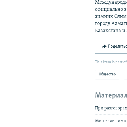
Международн
официально з
зимних Олимп
городу Алмат
Казахстана и
Поделить
This item is part of
Общество
Материал
При разговорах
Может ли зимня