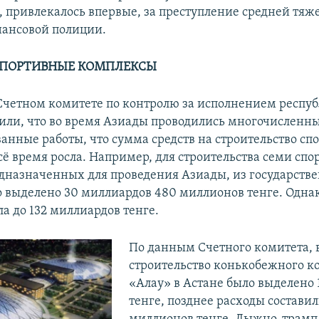
, привлекалось впервые, за преступление средней тяж
нансовой полиции.
СПОРТИВНЫЕ КОМПЛЕКСЫ
в Счетном комитете по контролю за исполнением респу
или, что во время Азиады проводились многочисленн
анные работы, что сумма средств на строительство с
сё время росла. Например, для строительства семи сп
едназначенных для проведения Азиады, из государств
 выделено 30 миллиардов 480 миллионов тенге. Однак
а до 132 миллиардов тенге.
По данным Счетного комитета, 
строительство конькобежного к
«Алау» в Астане было выделено 
тенге, позднее расходы составил