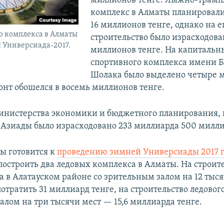
миллионов тенге. Лыжно-трам
комплекс в Алматы планировали
16 миллионов тенге, однако на е
о комплекса в Алматы
строительство было израсходова
 Универсиада-2017.
миллионов тенге. На капитальн
спортивного комплекса имени Б
Шолака было выделено четыре 
онт обошелся в восемь миллионов тенге.
нистерства экономики и бюджетного планирования, в
Азиады было израсходовано 233 миллиарда 500 милли
ы готовится к
проведению зимней Универсиады 2017 
построить два ледовых комплекса в Алматы. На строит
а в Алатауском районе со зрительным залом на 12 тыся
отратить 31 миллиард тенге, на строительство ледового
алом на три тысячи мест — 15,6 миллиарда тенге.