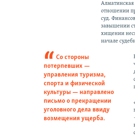
Алматинская 
отношении пр
суд. Финансо
завышении ст
хищении неск
начале судеб
Со стороны
потерпевших —
управления туризма,
спорта и физической
культуры — направлено
письмо о прекращении
уголовного дела ввиду
возмещения ущерба.