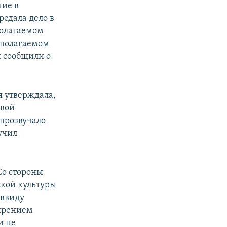
ние в
едала дело в
полагаемом
дполагаемом
я сообщили о
я утверждала,
авой
прозвучало
учил
Со стороны
ской культуры
 ввиду
мирением
и не