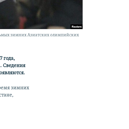
дьмых зимних Азиатских олимпийских
 года,
. Сведения
появляются.
ремя зимних
стане,