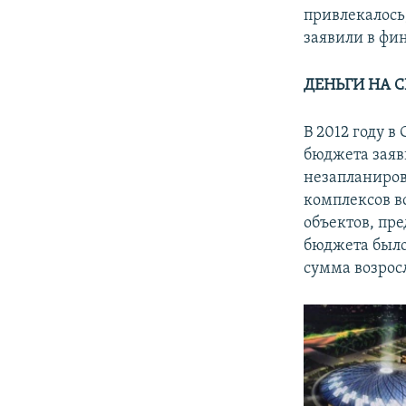
привлекалось
заявили в фи
ДЕНЬГИ НА 
В 2012 году 
бюджета заяв
незапланиров
комплексов в
объектов, пр
бюджета было
сумма возросл