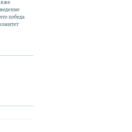
акже
оведение
что победа
комитет