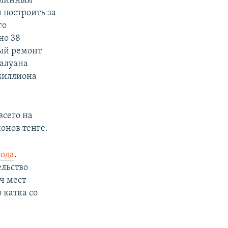
плинный
 построить за
го
но 38
ый ремонт
алуана
миллиона
сего на
онов тенге.
года
.
ельство
ч мест
 катка со