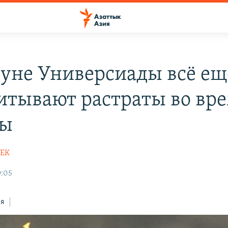
уне Универсиады всё ещ
итывают растраты во вр
ды
БЕК
9:05
ся