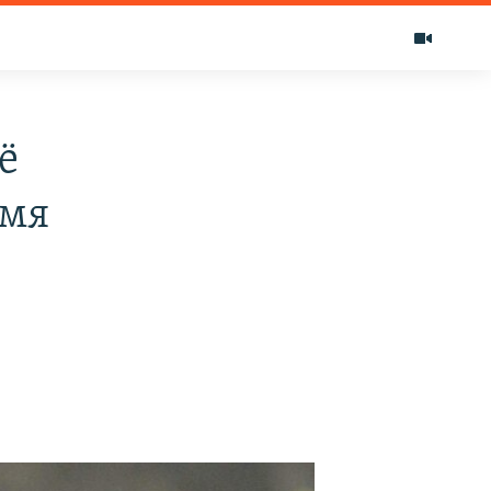
ё
емя