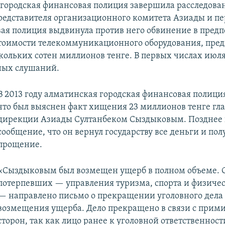
городская финансовая полиция завершила расследова
едставителя организационного комитета Азиады и пер
вая полиция выдвинула против него обвинение в пред
оимости телекоммуникационного оборудования, пре
ольких сотен миллионов тенге. В первых числах июл
ных слушаний.
В 2013 году алматинская городская финансовая полици
что был выяснен факт хищения 23 миллионов тенге гл
дирекции Азиады Султанбеком Сыздыковым. Позднее 
сообщение, что он вернул государству все деньги и пол
прощение.
«Сыздыковым был возмещен ущерб в полном объеме. 
потерпевших — управления туризма, спорта и физиче
— направлено письмо о прекращении уголовного дела
возмещения ущерба. Дело прекращено в связи с при
сторон, так как лицо ранее к уголовной ответственност