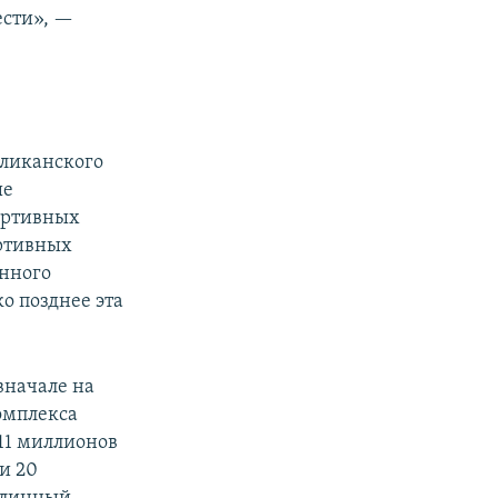
ести», —
бликанского
ые
портивных
ортивных
енного
о позднее эта
вначале на
омплекса
11 миллионов
и 20