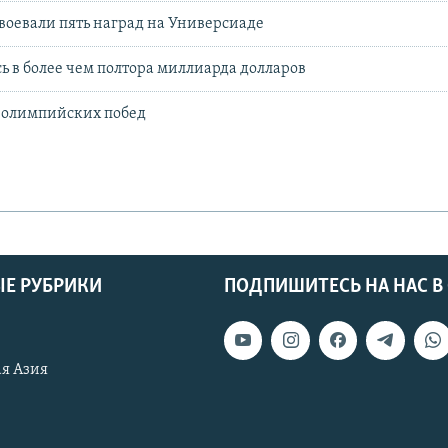
воевали пять наград на Универсиаде
ь в более чем полтора миллиарда долларов
 олимпийских побед
Е РУБРИКИ
ПОДПИШИТЕСЬ НА НАС В
я Азия